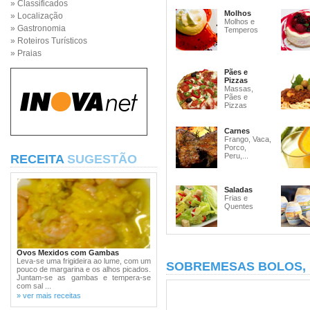
» Classificados
Molhos
» Localização
Molhos e
» Gastronomia
Temperos
» Roteiros Turísticos
» Praias
Pães e
Pizzas
Massas,
Pães e
Pizzas
Carnes
Frango, Vaca,
Porco,
Peru,...
RECEITA
SUGESTÃO
Saladas
Frias e
Quentes
Ovos Mexidos com Gambas
Leva-se uma frigideira ao lume, com um
SOBREMESAS BOLOS,
pouco de margarina e os alhos picados.
Juntam-se as gambas e tempera-se
com sal ...
» ver mais receitas