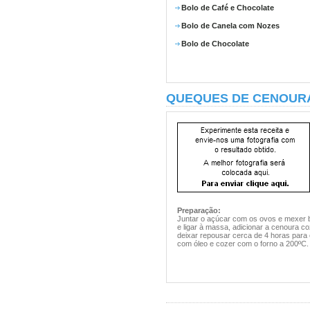
Bolo de Café e Chocolate
Bolo de Canela com Nozes
Bolo de Chocolate
QUEQUES DE CENOUR
Preparação:
Juntar o açúcar com os ovos e mexer bem
e ligar à massa, adicionar a cenoura co
deixar repousar cerca de 4 horas para
com óleo e cozer com o forno a 200ºC.