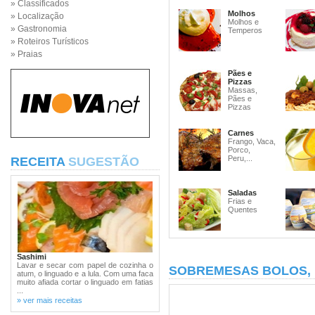
» Classificados
Molhos
» Localização
Molhos e
» Gastronomia
Temperos
» Roteiros Turísticos
» Praias
Pães e
Pizzas
Massas,
Pães e
Pizzas
Carnes
Frango, Vaca,
Porco,
Peru,...
RECEITA
SUGESTÃO
Saladas
Frias e
Quentes
Sashimi
Lavar e secar com papel de cozinha o
SOBREMESAS BOLOS,
atum, o linguado e a lula. Com uma faca
muito afiada cortar o linguado em fatias
...
» ver mais receitas