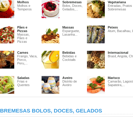
Molhos
Sobremesas
Vegetariana
Molhos e
Bolos, Doces,
Entradas, Pratos
Temperos
Gelados,...
Sobremesas
Pães e
Massas
Peixes
Pizzas
Esparguete,
Atum, Bacalhau, 
Massas,
Lasanha...
Pães e
Pizzas
Carnes
Bebidas
Internacional
Frango, Vaca,
Bebidas e
Brasil, Angola, Ch
Porco,
Cocktails
Peru,...
Saladas
Aveiro
Marisco
Frias e
Distrito de
Camarão, Lagost
Quentes
Aveiro
Sapateira,...
BREMESAS BOLOS, DOCES, GELADOS