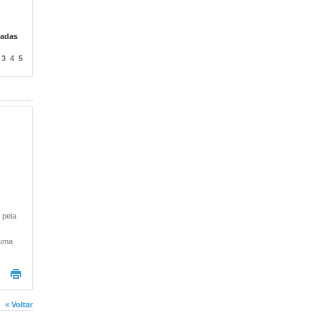
zadas
3
4
5
 pela
numa
« Voltar