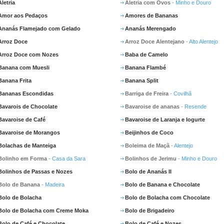
Aletria
Aletria com Ovos
- Minho e Douro
Amor aos Pedaços
Amores de Bananas
Ananás Flamejado com Gelado
Ananás Merengado
Arroz Doce
Arroz Doce Alentejano
- Alto Alentejo
Arroz Doce com Nozes
Baba de Camelo
Banana com Muesli
Banana Flambé
Banana Frita
Banana Split
Bananas Escondidas
Barriga de Freira
- Covilhã
Bavarois de Chocolate
Bavaroise de ananas
- Resende
Bavaroise de Café
Bavaroise de Laranja e Iogurte
Bavaroise de Morangos
Beijinhos de Coco
Bolachas de Manteiga
Boleima de Maçã
- Alentejo
Bolinho em Forma
- Casa da Sara
Bolinhos de Jerimu
- Minho e Douro
Bolinhos de Passas e Nozes
Bolo de Ananás II
Bolo de Banana
- Madeira
Bolo de Banana e Chocolate
Bolo de Bolacha
Bolo de Bolacha com Chocolate
Bolo de Bolacha com Creme Moka
Bolo de Brigadeiro
Bolo de Café e Chocolate
Bolo de Café e Nozes