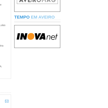
 e
TEMPO
EM AVEIRO
Lulas
ina
a,