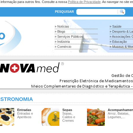
a informação para outros fins. Consulte a nossa
Política de Privacidade
. Ao navegar no site es
PESQUISAR
» Notícias
» Saúde
» Blogs
» Desporto & L
» Serviços Públicos
» Associações C
» Indústria
» Educação
» Comércio
» Museus & Mo
STRONOMIA
Entradas
Sopas
Acompanhamen
Entradas e
Sopas,
Arroz, Batatas,
Aperitivos
Caldos e
Legumes,...
Cremes