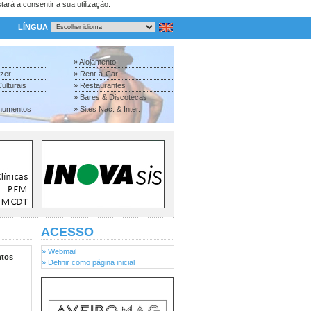
tará a consentir a sua utilização.
LÍNGUA
» Alojamento
azer
» Rent-a-Car
ulturais
» Restaurantes
» Bares & Discotecas
numentos
» Sites Nac. & Inter.
ACESSO
» Webmail
tos
» Definir como página inicial