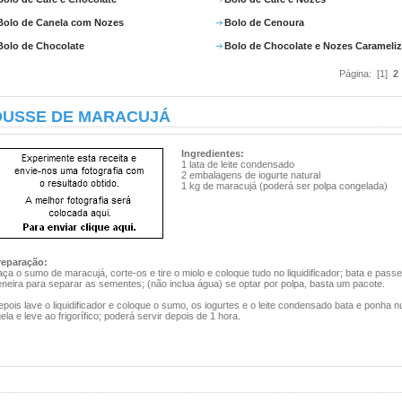
Bolo de Canela com Nozes
Bolo de Cenoura
Bolo de Chocolate
Bolo de Chocolate e Nozes Carameli
Página: [1]
2
USSE DE MARACUJÁ
Ingredientes:
1 lata de leite condensado
2 embalagens de iogurte natural
1 kg de maracujá (poderá ser polpa congelada)
reparação:
ça o sumo de maracujá, corte-os e tire o miolo e coloque tudo no liquidificador; bata e passe
neira para separar as sementes; (não inclua água) se optar por polpa, basta um pacote.
pois lave o liquidificador e coloque o sumo, os iogurtes e o leite condensado bata e ponha 
gela e leve ao frigorífico; poderá servir depois de 1 hora.