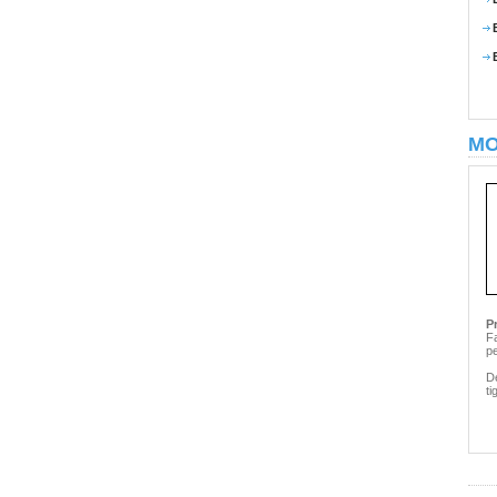
MO
P
Fa
pe
De
ti