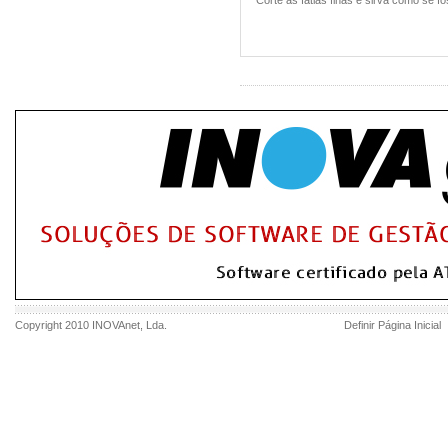
Corte às fatias finas e sirva como se 
Copyright 2010
INOVAnet
, Lda.
Definir Página Inicial