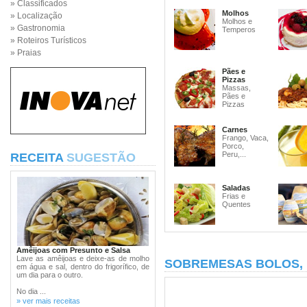
» Classificados
Molhos
» Localização
Molhos e
» Gastronomia
Temperos
» Roteiros Turísticos
» Praias
Pães e
Pizzas
Massas,
Pães e
Pizzas
Carnes
Frango, Vaca,
Porco,
Peru,...
RECEITA
SUGESTÃO
Saladas
Frias e
Quentes
Amêijoas com Presunto e Salsa
Lave as amêijoas e deixe-as de molho
SOBREMESAS BOLOS,
em água e sal, dentro do frigorífico, de
um dia para o outro.
No dia ...
» ver mais receitas