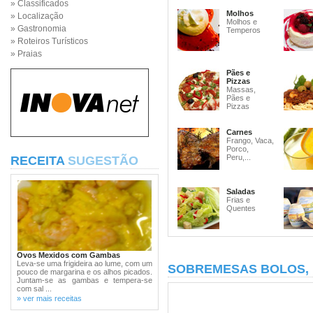
» Classificados
Molhos
» Localização
Molhos e
» Gastronomia
Temperos
» Roteiros Turísticos
» Praias
Pães e
Pizzas
Massas,
Pães e
Pizzas
Carnes
Frango, Vaca,
Porco,
Peru,...
RECEITA
SUGESTÃO
Saladas
Frias e
Quentes
Ovos Mexidos com Gambas
Leva-se uma frigideira ao lume, com um
SOBREMESAS BOLOS,
pouco de margarina e os alhos picados.
Juntam-se as gambas e tempera-se
com sal ...
» ver mais receitas