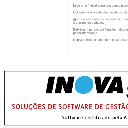
Leve uma frigideira grande, com bastant
Coloque a massa de churros dentro de u
Aperte o saco sobre o óleo quente, mol
3 churros de cada vez.
Deixe-os fritar até que fique bem dou
papel absorvente.
Repita o procedimento com toda a mas