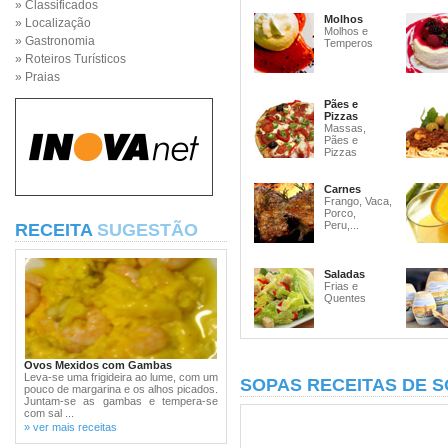
» Classificados
Molhos
» Localização
Molhos e
» Gastronomia
Temperos
» Roteiros Turísticos
» Praias
Pães e
Pizzas
Massas,
Pães e
Pizzas
Carnes
Frango, Vaca,
Porco,
Peru,...
RECEITA
SUGESTÃO
Saladas
Frias e
Quentes
Ovos Mexidos com Gambas
Leva-se uma frigideira ao lume, com um
SOPAS RECEITAS DE 
pouco de margarina e os alhos picados.
Juntam-se as gambas e tempera-se
com sal ...
» ver mais receitas