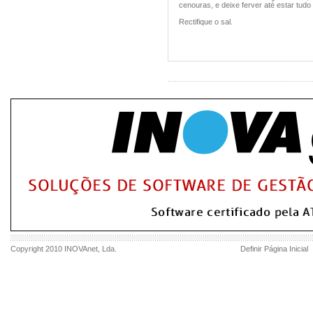
cenouras, e deixe ferver até estar tudo
Rectifique o sal.
Copyright 2010
INOVAnet
, Lda.
Definir Página Inicial