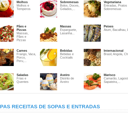
Molhos
Sobremesas
Vegetariana
Molhos e
Bolos, Doces,
Entradas, Pratos
Temperos
Gelados,...
Sobremesas
Pães e
Massas
Peixes
Pizzas
Esparguete,
Atum, Bacalhau, 
Massas,
Lasanha...
Pães e
Pizzas
Carnes
Bebidas
Internacional
Frango, Vaca,
Bebidas e
Brasil, Angola, Ch
Porco,
Cocktails
Peru,...
Saladas
Aveiro
Marisco
Frias e
Distrito de
Camarão, Lagost
Quentes
Aveiro
Sapateira,...
PAS RECEITAS DE SOPAS E ENTRADAS