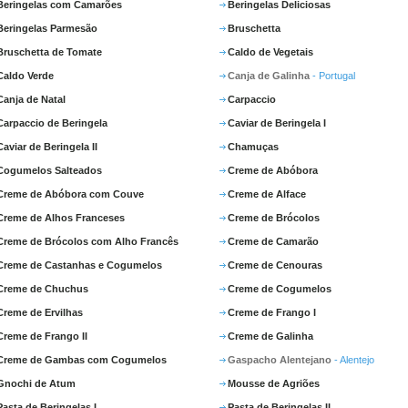
Beringelas com Camarões
Beringelas Deliciosas
Beringelas Parmesão
Bruschetta
Bruschetta de Tomate
Caldo de Vegetais
Caldo Verde
Canja de Galinha
- Portugal
Canja de Natal
Carpaccio
Carpaccio de Beringela
Caviar de Beringela I
Caviar de Beringela II
Chamuças
Cogumelos Salteados
Creme de Abóbora
Creme de Abóbora com Couve
Creme de Alface
Creme de Alhos Franceses
Creme de Brócolos
Creme de Brócolos com Alho Francês
Creme de Camarão
Creme de Castanhas e Cogumelos
Creme de Cenouras
Creme de Chuchus
Creme de Cogumelos
Creme de Ervilhas
Creme de Frango I
Creme de Frango II
Creme de Galinha
Creme de Gambas com Cogumelos
Gaspacho Alentejano
- Alentejo
Gnochi de Atum
Mousse de Agriões
Pasta de Beringelas I
Pasta de Beringelas II