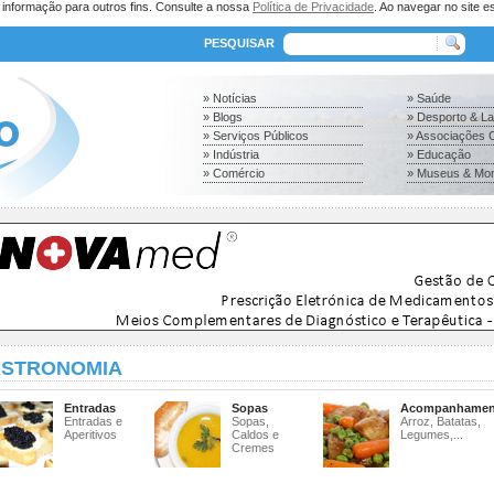
a informação para outros fins. Consulte a nossa
Política de Privacidade
. Ao navegar no site es
PESQUISAR
» Notícias
» Saúde
» Blogs
» Desporto & L
» Serviços Públicos
» Associações C
» Indústria
» Educação
» Comércio
» Museus & Mo
STRONOMIA
Entradas
Sopas
Acompanhamen
Entradas e
Sopas,
Arroz, Batatas,
Aperitivos
Caldos e
Legumes,...
Cremes