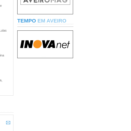
 e
TEMPO
EM AVEIRO
Lulas
ina
a,