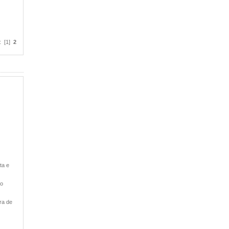
: [1]
2
ta e
 o
ra de