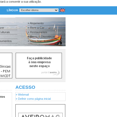
tará a consentir a sua utilização.
LÍNGUA
» Alojamento
azer
» Rent-a-Car
ulturais
» Restaurantes
» Bares & Discotecas
numentos
» Sites Nac. & Inter.
ACESSO
» Webmail
tos
» Definir como página inicial