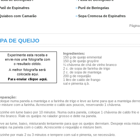
Patê de Espinafres
Puré de Beringelas
Quiabos com Camarão
Sopa Cremosa de Espinafres
Página
PA DE QUEIJO
Ingredientes:
150 g de queijo emmental
150 g de queijo gruyére
¼ chávena de chá de vinho branco
2 c. de sopa de farinha de trigo
2 c. de sopa de manteiga
200 g de requeijão
1 litro de caldo de frango
sal e pimenta q.b.
reparação:
loque numa panela a manteiga e a farinha de trigo e leve ao lume para que a manteiga derre
e misture com a farinha. Acrescente o caldo aos poucos, reservando 1 chávena.
ozinhe em lume baixo por 10 minutos. Numa outra panela, coloque 1 chávena de caldo frio e
nho branco. Rale os queijos no ralador grosso e deite na panela.
eve ao lume, baixo, misturando lentamente para que os queijos derretam. Despeje esta mistu
eijos na panela com o caldo. Acrescente o requeijão e misture bem.
ozinhe por mais 2 ou 3 minutos e tempere com sal e pimenta, se necessário.