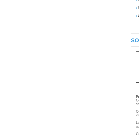
SO
P
Co
s
C
vi
L
qu
C