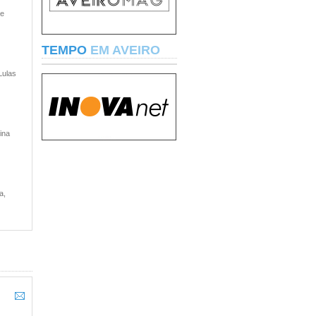
 e
TEMPO
EM AVEIRO
Lulas
ina
a,