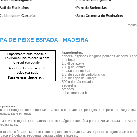
Patê de Espinafres
Puré de Beringelas
Quiabos com Camarão
Sopa Cremosa de Espinafres
Página
PA DE PEIXE ESPADA - MADEIRA
Ingredientes:
cabeça, espinhas e alguns pedaços de peixe-esp
4 cebolas
1,5 dl de azeite
700 g de tomate
4 batatas pequenas
1 c. de sopa de vinho branco
1 c. de sopa de vinagre
500 g de pão migado
segurelha
orégãos
sal e pimenta q.b.
reparação:
aça um refogado com 2 cebolas, o azeite e o tomate aos pedaços e tempere com segurelha,
égãos, sal e pimenta.
ma vez o refogado louro, acrescente-lhe a água necessária para cozer as batatas, previam
escascadas.
tretanto, e à parte, faça um caldo de peixe com a cabeça, as espinhas e alguma carne do p
spada e 2 cebolas pequenas descascadas e inteiras.