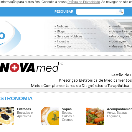
a informação para outros fins. Consulte a nossa
Política de Privacidade
. Ao navegar no site es
PESQUISAR
» Notícias
» Saúde
» Blogs
» Desporto & L
» Serviços Públicos
» Associações C
» Indústria
» Educação
» Comércio
» Museus & Mo
STRONOMIA
Entradas
Sopas
Acompanhamen
Entradas e
Sopas,
Arroz, Batatas,
Aperitivos
Caldos e
Legumes,...
Cremes