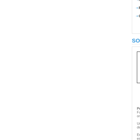
SO
P
F
or
U
d
En
e