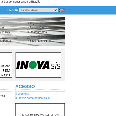
tará a consentir a sua utilização.
LÍNGUA
» Alojamento
azer
» Rent-a-Car
ulturais
» Restaurantes
» Bares & Discotecas
numentos
» Sites Nac. & Inter.
ACESSO
» Webmail
tos
» Definir como página inicial