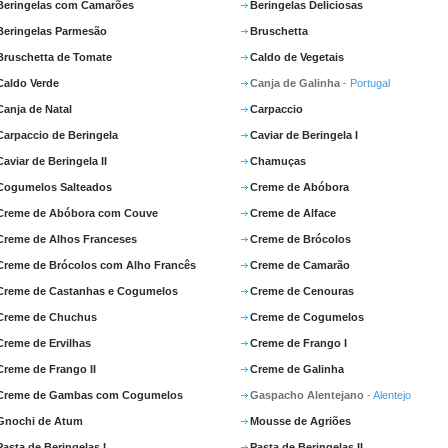
Beringelas com Camarões
Beringelas Deliciosas
Beringelas Parmesão
Bruschetta
Bruschetta de Tomate
Caldo de Vegetais
Caldo Verde
Canja de Galinha
- Portugal
Canja de Natal
Carpaccio
Carpaccio de Beringela
Caviar de Beringela I
Caviar de Beringela II
Chamuças
Cogumelos Salteados
Creme de Abóbora
Creme de Abóbora com Couve
Creme de Alface
Creme de Alhos Franceses
Creme de Brócolos
Creme de Brócolos com Alho Francês
Creme de Camarão
Creme de Castanhas e Cogumelos
Creme de Cenouras
Creme de Chuchus
Creme de Cogumelos
Creme de Ervilhas
Creme de Frango I
Creme de Frango II
Creme de Galinha
Creme de Gambas com Cogumelos
Gaspacho Alentejano
- Alentejo
Gnochi de Atum
Mousse de Agriões
Pasta de Beringelas I
Pasta de Beringelas II