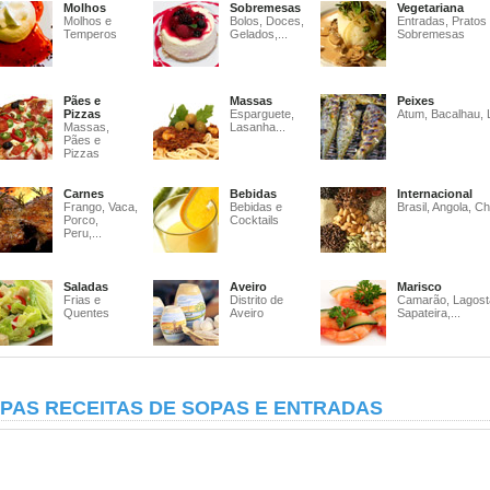
Molhos
Sobremesas
Vegetariana
Molhos e
Bolos, Doces,
Entradas, Pratos
Temperos
Gelados,...
Sobremesas
Pães e
Massas
Peixes
Pizzas
Esparguete,
Atum, Bacalhau, 
Massas,
Lasanha...
Pães e
Pizzas
Carnes
Bebidas
Internacional
Frango, Vaca,
Bebidas e
Brasil, Angola, Ch
Porco,
Cocktails
Peru,...
Saladas
Aveiro
Marisco
Frias e
Distrito de
Camarão, Lagost
Quentes
Aveiro
Sapateira,...
PAS RECEITAS DE SOPAS E ENTRADAS