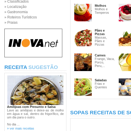
» Classificados
Molhos
» Localização
Molhos e
» Gastronomia
Temperos
» Roteiros Turísticos
» Praias
Pães e
Pizzas
Massas,
Pães e
Pizzas
Carnes
Frango, Vaca,
Porco,
Peru,...
RECEITA
SUGESTÃO
Saladas
Frias e
Quentes
Amêijoas com Presunto e Salsa
Lave as amêijoas e deixe-as de molho
SOPAS RECEITAS DE 
em água e sal, dentro do frigorífico, de
um dia para o outro.
No dia ...
» ver mais receitas