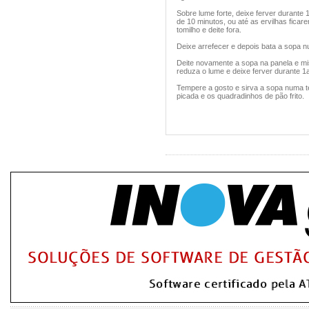
Sobre lume forte, deixe ferver durante 
de 10 minutos, ou até as ervilhas ficare
tomilho e deite fora.
Deixe arrefecer e depois bata a sopa 
Deite novamente a sopa na panela e mist
reduza o lume e deixe ferver durante 1
Tempere a gosto e sirva a sopa numa te
picada e os quadradinhos de pão frito.