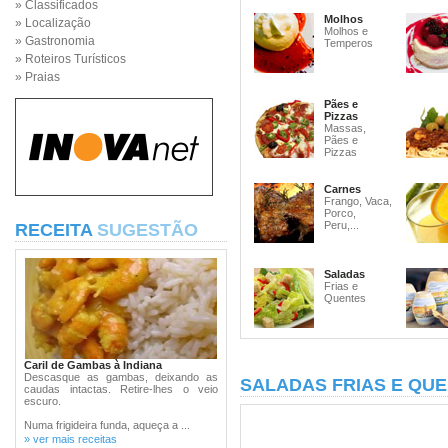
» Classificados
Molhos
» Localização
Molhos e
» Gastronomia
Temperos
» Roteiros Turísticos
» Praias
Pães e
Pizzas
Massas,
Pães e
Pizzas
Carnes
Frango, Vaca,
Porco,
Peru,...
RECEITA
SUGESTÃO
Saladas
Frias e
Quentes
Caril de Gambas à Indiana
Descasque as gambas, deixando as
SALADAS FRIAS E QU
caudas intactas. Retire-lhes o veio
escuro.
Numa frigideira funda, aqueça a ...
» ver mais receitas