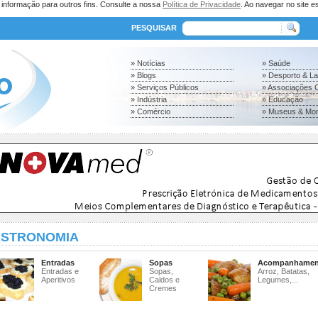
a informação para outros fins. Consulte a nossa
Política de Privacidade
. Ao navegar no site es
PESQUISAR
» Notícias
» Saúde
» Blogs
» Desporto & L
» Serviços Públicos
» Associações C
» Indústria
» Educação
» Comércio
» Museus & Mo
STRONOMIA
Entradas
Sopas
Acompanhamen
Entradas e
Sopas,
Arroz, Batatas,
Aperitivos
Caldos e
Legumes,...
Cremes