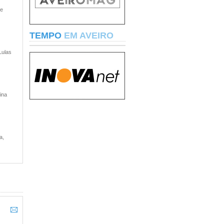
 e
TEMPO
EM AVEIRO
Lulas
ina
a,