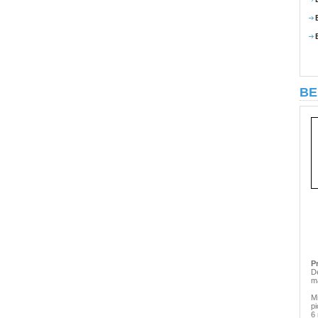
BE
P
D
m
Mi
pi
6