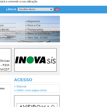
tará a consentir a sua utilização.
LÍNGUA
» Alojamento
azer
» Rent-a-Car
ulturais
» Restaurantes
» Bares & Discotecas
numentos
» Sites Nac. & Inter.
ACESSO
» Webmail
tos
» Definir como página inicial