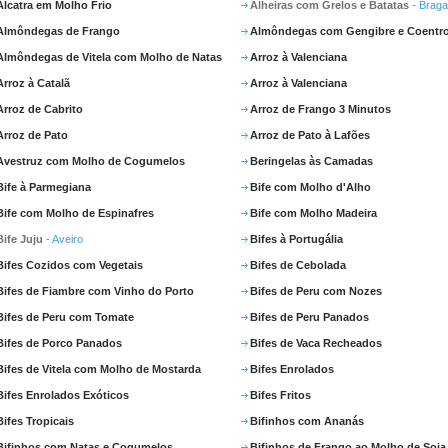
Alcatra em Molho Frio
Alheiras com Grelos e Batatas
- Brag
Almôndegas de Frango
Almôndegas com Gengibre e Coentr
Almôndegas de Vitela com Molho de Natas
Arroz à Valenciana
Arroz à Catalã
Arroz à Valenciana
Arroz de Cabrito
Arroz de Frango 3 Minutos
Arroz de Pato
Arroz de Pato à Lafões
Avestruz com Molho de Cogumelos
Beringelas às Camadas
Bife à Parmegiana
Bife com Molho d'Alho
Bife com Molho de Espinafres
Bife com Molho Madeira
Bife Juju
- Aveiro
Bifes à Portugália
Bifes Cozidos com Vegetais
Bifes de Cebolada
Bifes de Fiambre com Vinho do Porto
Bifes de Peru com Nozes
Bifes de Peru com Tomate
Bifes de Peru Panados
Bifes de Porco Panados
Bifes de Vaca Recheados
Bifes de Vitela com Molho de Mostarda
Bifes Enrolados
Bifes Enrolados Exóticos
Bifes Fritos
Bifes Tropicais
Bifinhos com Ananás
Bifinhos com Natas e Cogumelos
Bifinhos de Frango ao Molho de Soja