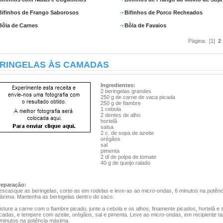
Bifinhos de Frango Saborosos
Bifinhos de Porco Recheados
Bôla de Carnes
Bôla de Favaios
Página: [1]
2
RINGELAS ÀS CAMADAS
Ingredientes:
2 beringelas grandes
250 g de carne de vaca picada
250 g de fiambre
1 cebola
2 dentes de alho
hortelã
salsa
2 c. de sopa de azeite
orégãos
sal
pimenta
2 dl de polpa de tomate
40 g de queijo ralado
reparação:
escasque as beringelas, corte-as em rodelas e leve-as ao micro-ondas, 6 minutos na potênc
áxima. Mantenha as beringelas dentro do saco.
sture a carne com o fiambre picado, junte a cebola e os alhos, finamente picados, hortelã e 
cadas, e tempere com azeite, orégãos, sal e pimenta. Leve ao micro-ondas, em recipiente t
 minutos na potência máxima.