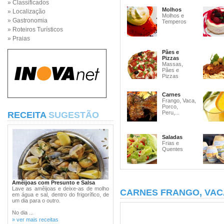
» Classificados
Molhos
» Localização
Molhos e
» Gastronomia
Temperos
» Roteiros Turísticos
» Praias
Pães e
Pizzas
Massas,
Pães e
Pizzas
Carnes
Frango, Vaca,
Porco,
Peru,...
RECEITA
SUGESTÃO
Saladas
Frias e
Quentes
Amêijoas com Presunto e Salsa
Lave as amêijoas e deixe-as de molho
CARNES FRANGO, VAC
em água e sal, dentro do frigorífico, de
um dia para o outro.
No dia ...
» ver mais receitas