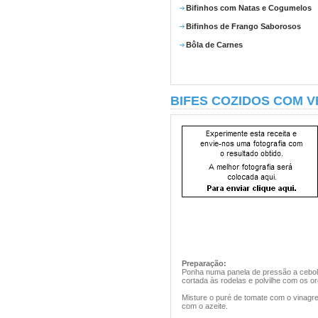
Bifinhos com Natas e Cogumelos
Bifinhos de Frango Saborosos
Bôla de Carnes
BIFES COZIDOS COM V
Preparação:
Ponha numa panela de pressão a cebola 
cortada às rodelas e polvilhe com os or
Misture o puré de tomate com o vinagr
com o azeite.