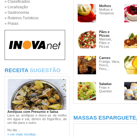
» Classificados
Molhos
» Localização
Molhos e
» Gastronomia
Temperos
» Roteiros Turísticos
» Praias
Pães e
Pizzas
Massas,
Pães e
Pizzas
Carnes
Frango, Vaca,
Porco,
Peru,...
RECEITA
SUGESTÃO
Saladas
Frias e
Quentes
Amêijoas com Presunto e Salsa
Lave as amêijoas e deixe-as de molho
MASSAS ESPARGUETE
em água e sal, dentro do frigorífico, de
um dia para o outro.
No dia ...
» ver mais receitas