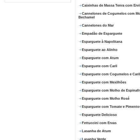
Caixinhas de Massa Tenra com Ervi
Cannelones de Cogumelos com M
Bechamel
Cannelones do Mar
Empadão de Esparguete
Esparguete à Napolitana
Esparguete ao Alinho
Esparguete com Atum
Esparguete com Caril
Esparguete com Cogumelos e Caril
Esparguete com Mexilhões
Esparguete com Molho de Espinafr
Esparguete com Molho Rosé
Esparguete com Tomate e Pimento
Esparguete Delicioso
Fettuccini com Ervas
Lasanha de Atum
Lasanha Verde