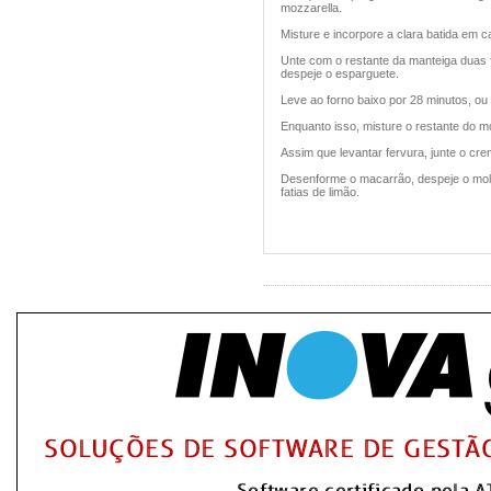
mozzarella.
Misture e incorpore a clara batida em 
Unte com o restante da manteiga duas
despeje o esparguete.
Leve ao forno baixo por 28 minutos, ou 
Enquanto isso, misture o restante do 
Assim que levantar fervura, junte o creme
Desenforme o macarrão, despeje o mol
fatias de limão.