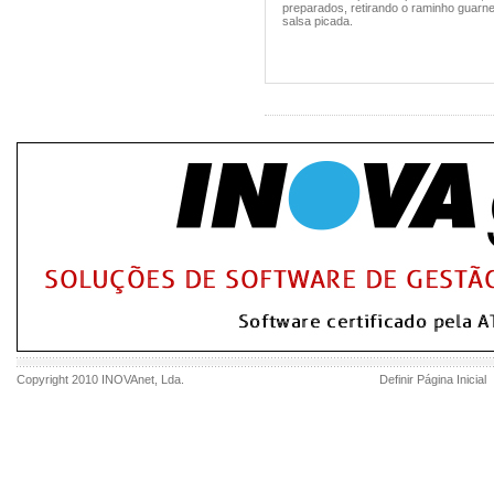
preparados, retirando o raminho guarn
salsa picada.
Copyright 2010
INOVAnet
, Lda.
Definir Página Inicial