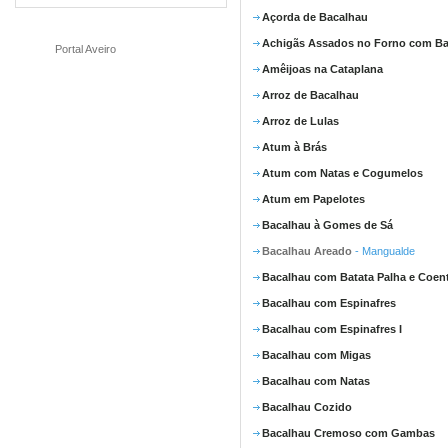
Açorda de Bacalhau
Achigãs Assados no Forno com Ba
Portal Aveiro
Amêijoas na Cataplana
Arroz de Bacalhau
Arroz de Lulas
Atum à Brás
Atum com Natas e Cogumelos
Atum em Papelotes
Bacalhau à Gomes de Sá
Bacalhau Areado
- Mangualde
Bacalhau com Batata Palha e Coen
Bacalhau com Espinafres
Bacalhau com Espinafres I
Bacalhau com Migas
Bacalhau com Natas
Bacalhau Cozido
Bacalhau Cremoso com Gambas