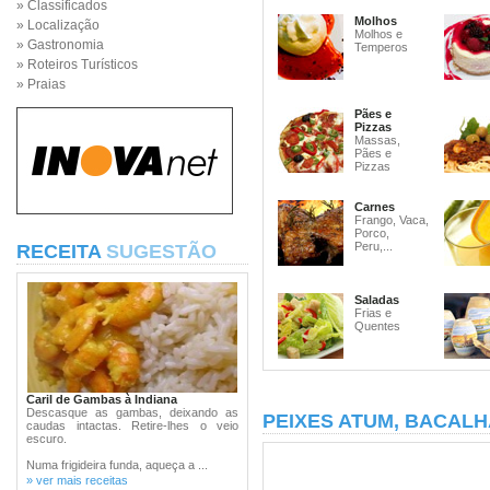
» Classificados
Molhos
» Localização
Molhos e
» Gastronomia
Temperos
» Roteiros Turísticos
» Praias
Pães e
Pizzas
Massas,
Pães e
Pizzas
Carnes
Frango, Vaca,
Porco,
Peru,...
RECEITA
SUGESTÃO
Saladas
Frias e
Quentes
Caril de Gambas à Indiana
Descasque as gambas, deixando as
PEIXES ATUM, BACALH
caudas intactas. Retire-lhes o veio
escuro.
Numa frigideira funda, aqueça a ...
» ver mais receitas