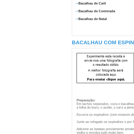
Bacalhau de Caril
Bacalhau de Coentrada
Bacalhau de Natal
BACALHAU COM ESPI
Preparação:
Em tachos separados, coza o bacalhau e
a folha de louro, o azeite, o sal e a pi
Escorra os espinafres (sem estarem de
Junte ao refogado os espinafres e por 
Adicione as batatas previamente amole
molho e envolva tudo muito bem.