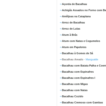
Açorda de Bacalhau
Achigãs Assados no Forno com Ba
Amêijoas na Cataplana
Arroz de Bacalhau
Arroz de Lulas
Atum à Brás
Atum com Natas e Cogumelos
Atum em Papelotes
Bacalhau à Gomes de Sá
Bacalhau Areado
- Mangualde
Bacalhau com Batata Palha e Coen
Bacalhau com Espinafres
Bacalhau com Espinafres I
Bacalhau com Migas
Bacalhau com Natas
Bacalhau Cozido
Bacalhau Cremoso com Gambas