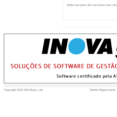
Deite num pirex de ir ao forno e por ci
Copyright 2010
INOVAnet
, Lda.
Definir Página Inicial