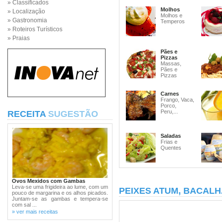
» Classificados
Molhos
» Localização
Molhos e
» Gastronomia
Temperos
» Roteiros Turísticos
» Praias
Pães e
Pizzas
Massas,
Pães e
Pizzas
Carnes
Frango, Vaca,
Porco,
Peru,...
RECEITA
SUGESTÃO
Saladas
Frias e
Quentes
Ovos Mexidos com Gambas
Leva-se uma frigideira ao lume, com um
PEIXES ATUM, BACALH
pouco de margarina e os alhos picados.
Juntam-se as gambas e tempera-se
com sal ...
» ver mais receitas