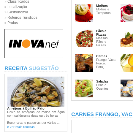
» Classificados
Molhos
» Localização
Molhos e
» Gastronomia
Temperos
» Roteiros Turísticos
» Praias
Pães e
Pizzas
Massas,
Pães e
Pizzas
Carnes
Frango, Vaca,
Porco,
Peru,...
RECEITA
SUGESTÃO
Saladas
Frias e
Quentes
Amêijoas à Bulhão Pato
Deixe as amêijoas de molho em água
CARNES FRANGO, VAC
com sal durante duas ou três horas.
Escorra-as e passe-as por várias ...
» ver mais receitas