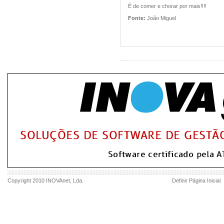
É de comer e chorar por mais!!!!
Fonte:
João Miguel
Copyright 2010
INOVAnet
, Lda.
Definir Página Inicial