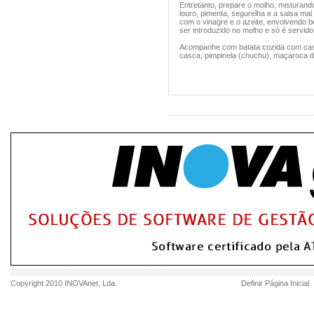
Entretanto, prepare o molho, misturan
louro, pimenta, segurelha e a salsa ma
com o vinagre e o azeite, envolvendo b
ser introduzido no molho e só é servido
Acompanhe com batata cozida com cas
casca, pimpinela (chuchu), maçaroca d
Copyright 2010
INOVAnet
, Lda.
Definir Página Inicial