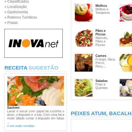
» Classificados
Molhos
» Localização
Molhos e
» Gastronomia
Temperos
» Roteiros Turísticos
» Praias
Pães e
Pizzas
Massas,
Pães e
Pizzas
Carnes
Frango, Vaca,
Porco,
Peru,...
RECEITA
SUGESTÃO
Saladas
Frias e
Quentes
Sashimi
Lavar e secar com papel de cozinha o
PEIXES ATUM, BACALH
atum, o linguado e a lula. Com uma faca
muito afiada cortar o linguado em fatias
...
» ver mais receitas