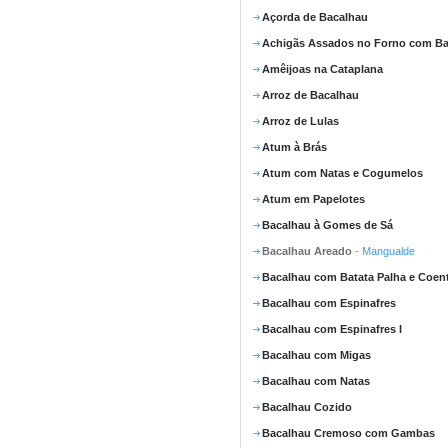
Açorda de Bacalhau
Achigãs Assados no Forno com Ba
Amêijoas na Cataplana
Arroz de Bacalhau
Arroz de Lulas
Atum à Brás
Atum com Natas e Cogumelos
Atum em Papelotes
Bacalhau à Gomes de Sá
Bacalhau Areado
- Mangualde
Bacalhau com Batata Palha e Coen
Bacalhau com Espinafres
Bacalhau com Espinafres I
Bacalhau com Migas
Bacalhau com Natas
Bacalhau Cozido
Bacalhau Cremoso com Gambas