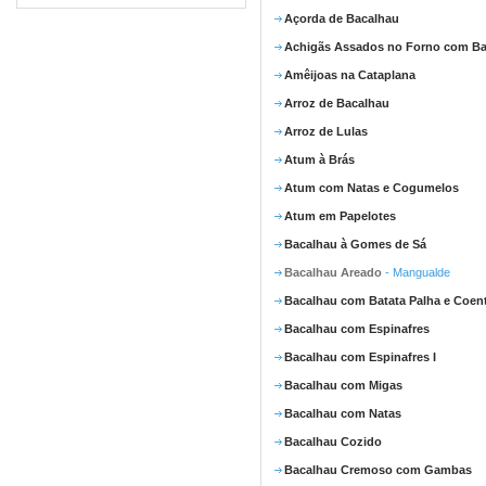
Açorda de Bacalhau
Achigãs Assados no Forno com Ba
Amêijoas na Cataplana
Arroz de Bacalhau
Arroz de Lulas
Atum à Brás
Atum com Natas e Cogumelos
Atum em Papelotes
Bacalhau à Gomes de Sá
Bacalhau Areado
- Mangualde
Bacalhau com Batata Palha e Coen
Bacalhau com Espinafres
Bacalhau com Espinafres I
Bacalhau com Migas
Bacalhau com Natas
Bacalhau Cozido
Bacalhau Cremoso com Gambas