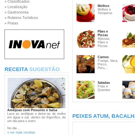
» Classificados
Molhos
» Localização
Molhos e
» Gastronomia
Temperos
» Roteiros Turísticos
» Praias
Pães e
Pizzas
Massas,
Pães e
Pizzas
Carnes
Frango, Vaca,
Porco,
Peru,...
RECEITA
SUGESTÃO
Saladas
Frias e
Quentes
Amêijoas com Presunto e Salsa
Lave as amêijoas e deixe-as de molho
PEIXES ATUM, BACALH
em água e sal, dentro do frigorífico, de
um dia para o outro.
No dia ...
» ver mais receitas