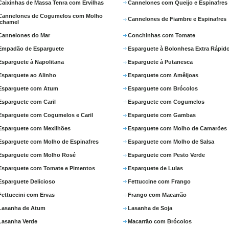
Caixinhas de Massa Tenra com Ervilhas
Cannelones com Queijo e Espinafres
Cannelones de Cogumelos com Molho
Cannelones de Fiambre e Espinafres
chamel
Cannelones do Mar
Conchinhas com Tomate
Empadão de Esparguete
Esparguete à Bolonhesa Extra Rápid
Esparguete à Napolitana
Esparguete à Putanesca
Esparguete ao Alinho
Esparguete com Amêijoas
Esparguete com Atum
Esparguete com Brócolos
Esparguete com Caril
Esparguete com Cogumelos
Esparguete com Cogumelos e Caril
Esparguete com Gambas
Esparguete com Mexilhões
Esparguete com Molho de Camarões
Esparguete com Molho de Espinafres
Esparguete com Molho de Salsa
Esparguete com Molho Rosé
Esparguete com Pesto Verde
Esparguete com Tomate e Pimentos
Esparguete de Lulas
Esparguete Delicioso
Fettuccine com Frango
Fettuccini com Ervas
Frango com Macarrão
Lasanha de Atum
Lasanha de Soja
Lasanha Verde
Macarrão com Brócolos