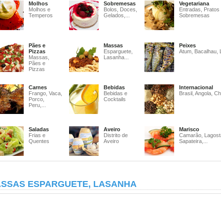
Molhos
Sobremesas
Vegetariana
Molhos e
Bolos, Doces,
Entradas, Pratos
Temperos
Gelados,...
Sobremesas
Pães e
Massas
Peixes
Pizzas
Esparguete,
Atum, Bacalhau, 
Massas,
Lasanha...
Pães e
Pizzas
Carnes
Bebidas
Internacional
Frango, Vaca,
Bebidas e
Brasil, Angola, Ch
Porco,
Cocktails
Peru,...
Saladas
Aveiro
Marisco
Frias e
Distrito de
Camarão, Lagost
Quentes
Aveiro
Sapateira,...
SSAS ESPARGUETE, LASANHA