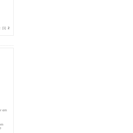
: [1]
2
er em
 em
e