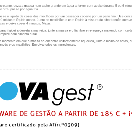
ntretanto, coza a massa num tacho grande em água a ferver com azeite durante 5 ou 6 minu
corra, passe por água fria.
asse o líquido de cozer dos mexilhões por um passador coberto por um pano fino. Use cerc
0 ml deste líquido coado. Junte os mexilhões e este líquido à mistura de alho francês com a
atas e deixe cozer 4 minutos. Mexa.
uma frigideira derreta a manteiga, junte a massa e o fiambre e re-aqueça mexendo com cuid
empere com pimenta e sal.
o momento em que a massa se encontre uniformemente aquecida, junte o molho de natas, a
ancês e os mexilhões. Envolva todos os ingredientes.