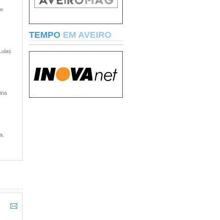
 e
TEMPO
EM AVEIRO
Lulas
ina
a,