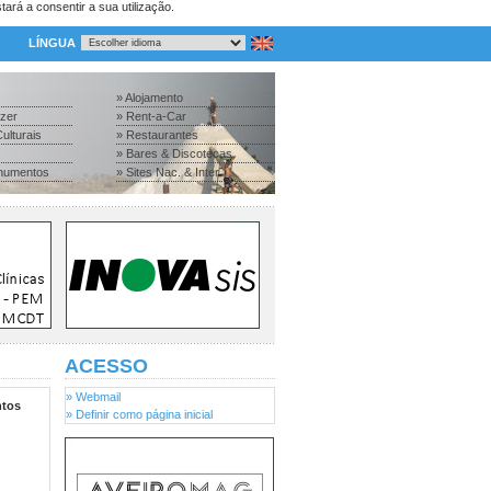
tará a consentir a sua utilização.
LÍNGUA
» Alojamento
azer
» Rent-a-Car
ulturais
» Restaurantes
» Bares & Discotecas
numentos
» Sites Nac. & Inter.
ACESSO
» Webmail
tos
» Definir como página inicial