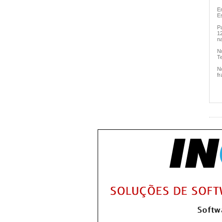
E
Es
P
12
n
N
T
N
fr