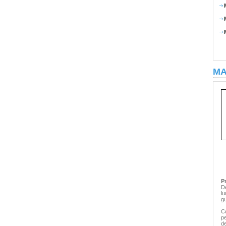
MA
P
D
lu
gu
Co
p
d