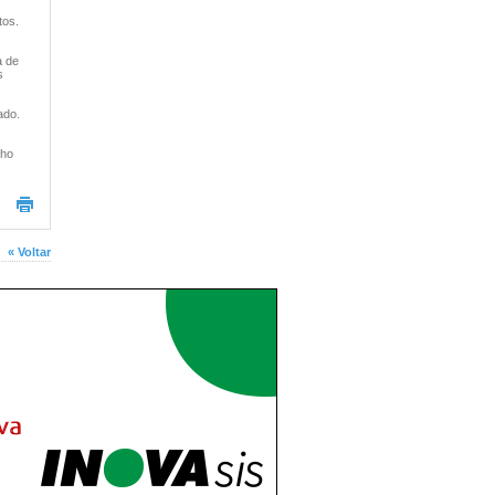
tos.
a de
s
ado.
lho
« Voltar