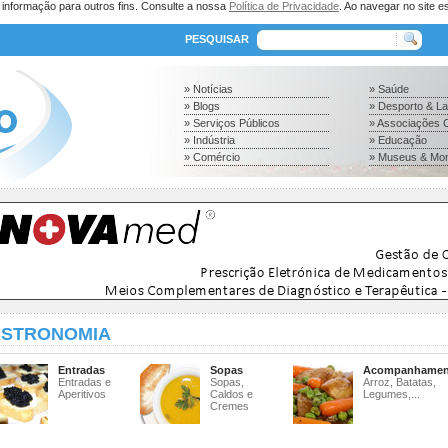
a informação para outros fins. Consulte a nossa
Política de Privacidade
. Ao navegar no site es
PESQUISAR
» Notícias
» Saúde
» Blogs
» Desporto & L
» Serviços Públicos
» Associações C
» Indústria
» Educação
» Comércio
» Museus & Mo
STRONOMIA
Entradas
Sopas
Acompanhamen
Entradas e
Sopas,
Arroz, Batatas,
Aperitivos
Caldos e
Legumes,...
Cremes