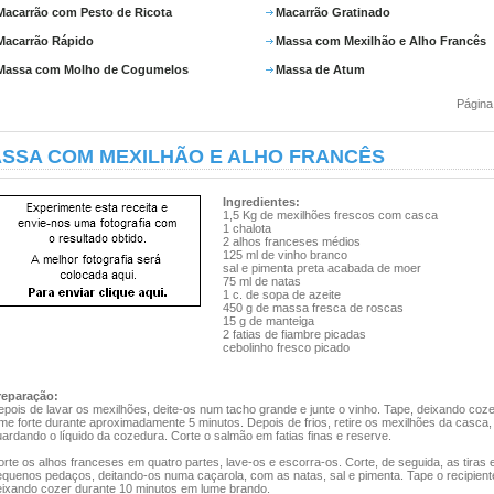
Macarrão com Pesto de Ricota
Macarrão Gratinado
Macarrão Rápido
Massa com Mexilhão e Alho Francês
Massa com Molho de Cogumelos
Massa de Atum
Página
SSA COM MEXILHÃO E ALHO FRANCÊS
Ingredientes:
1,5 Kg de mexilhões frescos com casca
1 chalota
2 alhos franceses médios
125 ml de vinho branco
sal e pimenta preta acabada de moer
75 ml de natas
1 c. de sopa de azeite
450 g de massa fresca de roscas
15 g de manteiga
2 fatias de fiambre picadas
cebolinho fresco picado
reparação:
epois de lavar os mexilhões, deite-os num tacho grande e junte o vinho. Tape, deixando coz
me forte durante aproximadamente 5 minutos. Depois de frios, retire os mexilhões da casca,
ardando o líquido da cozedura. Corte o salmão em fatias finas e reserve.
rte os alhos franceses em quatro partes, lave-os e escorra-os. Corte, de seguida, as tiras
equenos pedaços, deitando-os numa caçarola, com as natas, sal e pimenta. Tape o recipient
eixando cozer durante 10 minutos em lume brando.