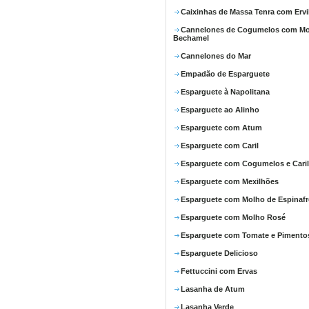
Caixinhas de Massa Tenra com Ervi
Cannelones de Cogumelos com M
Bechamel
Cannelones do Mar
Empadão de Esparguete
Esparguete à Napolitana
Esparguete ao Alinho
Esparguete com Atum
Esparguete com Caril
Esparguete com Cogumelos e Caril
Esparguete com Mexilhões
Esparguete com Molho de Espinafr
Esparguete com Molho Rosé
Esparguete com Tomate e Pimento
Esparguete Delicioso
Fettuccini com Ervas
Lasanha de Atum
Lasanha Verde