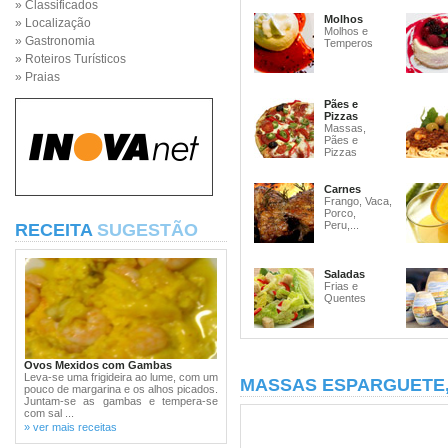
» Classificados
Molhos
» Localização
Molhos e
» Gastronomia
Temperos
» Roteiros Turísticos
» Praias
Pães e
Pizzas
Massas,
Pães e
Pizzas
Carnes
Frango, Vaca,
Porco,
Peru,...
RECEITA
SUGESTÃO
Saladas
Frias e
Quentes
Ovos Mexidos com Gambas
Leva-se uma frigideira ao lume, com um
MASSAS ESPARGUETE
pouco de margarina e os alhos picados.
Juntam-se as gambas e tempera-se
com sal ...
» ver mais receitas