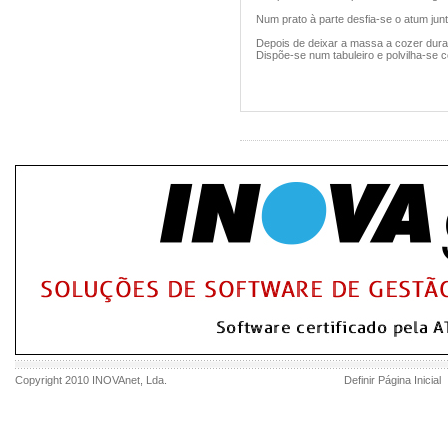
Num prato à parte desfia-se o atum jun
Depois de deixar a massa a cozer duran
Dispõe-se num tabuleiro e polvilha-se c
Copyright 2010
INOVAnet
, Lda.
Definir Página Inicial