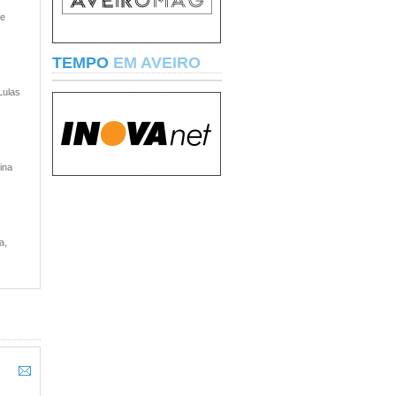
 e
TEMPO
EM AVEIRO
Lulas
ina
a,