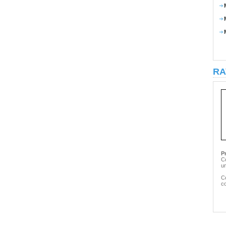
RA
P
Co
um
C
co