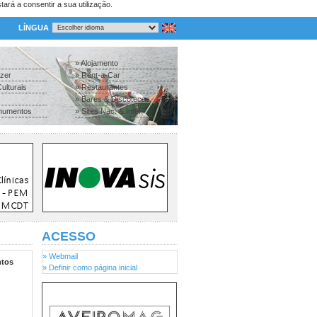
tará a consentir a sua utilização.
LÍNGUA
» Alojamento
azer
» Rent-a-Car
ulturais
» Restaurantes
» Bares & Discotecas
numentos
» Sites Nac. & Inter.
ACESSO
» Webmail
tos
» Definir como página inicial