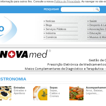
a informação para outros fins. Consulte a nossa
Política de Privacidade
. Ao navegar no site es
PESQUISAR
» Notícias
» Saúde
» Blogs
» Desporto & L
» Serviços Públicos
» Associações C
» Indústria
» Educação
» Comércio
» Museus & Mo
STRONOMIA
Entradas
Sopas
Acompanhamen
Entradas e
Sopas,
Arroz, Batatas,
Aperitivos
Caldos e
Legumes,...
Cremes