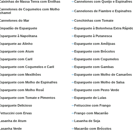
Caixinhas de Massa Tenra com Ervilhas
Cannelones com Queijo e Espinafres
Cannelones de Cogumelos com Molho
Cannelones de Fiambre e Espinafres
chamel
Cannelones do Mar
Conchinhas com Tomate
Empadão de Esparguete
Esparguete à Bolonhesa Extra Rápid
Esparguete à Napolitana
Esparguete à Putanesca
Esparguete ao Alinho
Esparguete com Amêijoas
Esparguete com Atum
Esparguete com Brócolos
Esparguete com Caril
Esparguete com Cogumelos
Esparguete com Cogumelos e Caril
Esparguete com Gambas
Esparguete com Mexilhões
Esparguete com Molho de Camarões
Esparguete com Molho de Espinafres
Esparguete com Molho de Salsa
Esparguete com Molho Rosé
Esparguete com Pesto Verde
Esparguete com Tomate e Pimentos
Esparguete de Lulas
Esparguete Delicioso
Fettuccine com Frango
Fettuccini com Ervas
Frango com Macarrão
Lasanha de Atum
Lasanha de Soja
Lasanha Verde
Macarrão com Brócolos