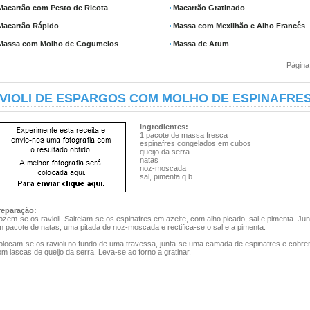
Macarrão com Pesto de Ricota
Macarrão Gratinado
Macarrão Rápido
Massa com Mexilhão e Alho Francês
Massa com Molho de Cogumelos
Massa de Atum
Página
VIOLI DE ESPARGOS COM MOLHO DE ESPINAFRE
Ingredientes:
1 pacote de massa fresca
espinafres congelados em cubos
queijo da serra
natas
noz-moscada
sal, pimenta q.b.
reparação:
zem-se os ravioli. Salteiam-se os espinafres em azeite, com alho picado, sal e pimenta. Ju
 pacote de natas, uma pitada de noz-moscada e rectifica-se o sal e a pimenta.
olocam-se os ravioli no fundo de uma travessa, junta-se uma camada de espinafres e cobr
m lascas de queijo da serra. Leva-se ao forno a gratinar.