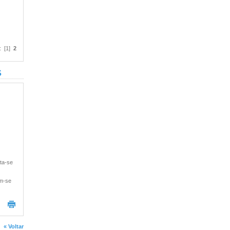
: [1]
2
S
nta-se
em-se
« Voltar