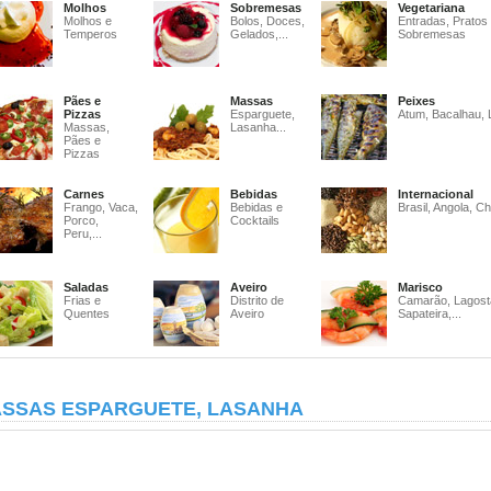
Molhos
Sobremesas
Vegetariana
Molhos e
Bolos, Doces,
Entradas, Pratos
Temperos
Gelados,...
Sobremesas
Pães e
Massas
Peixes
Pizzas
Esparguete,
Atum, Bacalhau, 
Massas,
Lasanha...
Pães e
Pizzas
Carnes
Bebidas
Internacional
Frango, Vaca,
Bebidas e
Brasil, Angola, Ch
Porco,
Cocktails
Peru,...
Saladas
Aveiro
Marisco
Frias e
Distrito de
Camarão, Lagost
Quentes
Aveiro
Sapateira,...
SSAS ESPARGUETE, LASANHA