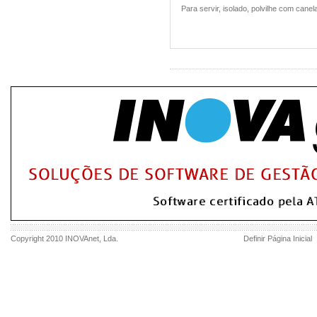
Para servir, isolado, polvilhe com canel
Copyright 2010
INOVAnet
, Lda.
Definir Página Inicial