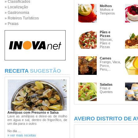
» Classificados
Molhos
» Localização
Molhos e
» Gastronomia
Temperos
» Roteiros Turísticos
» Praias
Pães e
Pizzas
Massas,
Pães e
Pizzas
Carnes
Frango, Vaca,
Porco,
Peru,...
RECEITA
SUGESTÃO
Saladas
Frias e
Quentes
Amêijoas com Presunto e Salsa
Lave as amêijoas e deixe-as de molho
AVEIRO DISTRITO DE A
em água e sal, dentro do frigorífico, de
um dia para o outro.
No dia ...
» ver mais receitas