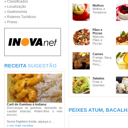
» Classificados
Molhos
» Localização
Molhos e
» Gastronomia
Temperos
» Roteiros Turísticos
» Praias
Pães e
Pizzas
Massas,
Pães e
Pizzas
Carnes
Frango, Vaca,
Porco,
Peru,...
RECEITA
SUGESTÃO
Saladas
Frias e
Quentes
Caril de Gambas à Indiana
Descasque as gambas, deixando as
PEIXES ATUM, BACALH
caudas intactas. Retire-lhes o veio
escuro.
Numa frigideira funda, aqueça a ...
» ver mais receitas