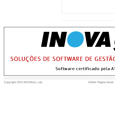
Copyright 2010
INOVAnet
, Lda.
Definir Página Inicial