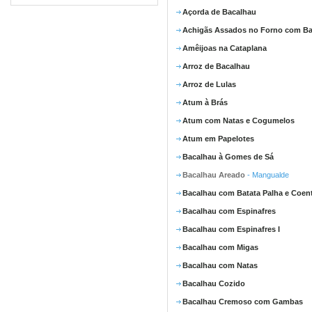
Açorda de Bacalhau
Achigãs Assados no Forno com Ba
Amêijoas na Cataplana
Arroz de Bacalhau
Arroz de Lulas
Atum à Brás
Atum com Natas e Cogumelos
Atum em Papelotes
Bacalhau à Gomes de Sá
Bacalhau Areado
- Mangualde
Bacalhau com Batata Palha e Coen
Bacalhau com Espinafres
Bacalhau com Espinafres I
Bacalhau com Migas
Bacalhau com Natas
Bacalhau Cozido
Bacalhau Cremoso com Gambas