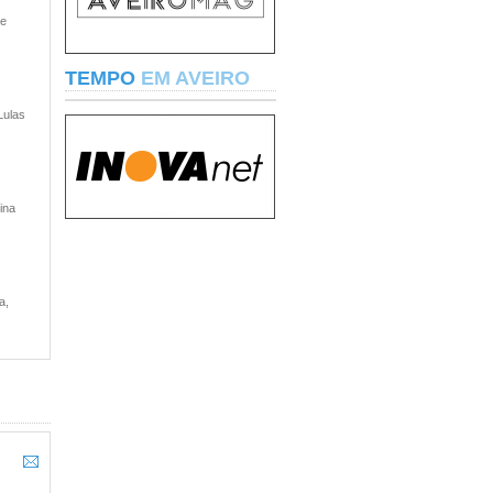
 e
TEMPO
EM AVEIRO
Lulas
ina
a,