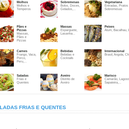
Molhos
Sobremesas
Vegetariana
Molhos e
Bolos, Doces,
Entradas, Pratos
Temperos
Gelados,...
Sobremesas
Pães e
Massas
Peixes
Pizzas
Esparguete,
Atum, Bacalhau, 
Massas,
Lasanha...
Pães e
Pizzas
Carnes
Bebidas
Internacional
Frango, Vaca,
Bebidas e
Brasil, Angola, Ch
Porco,
Cocktails
Peru,...
Saladas
Aveiro
Marisco
Frias e
Distrito de
Camarão, Lagost
Quentes
Aveiro
Sapateira,...
LADAS FRIAS E QUENTES