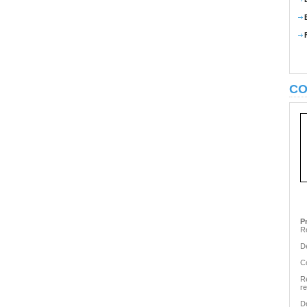
CO
P
Re
D
C
R
r
D