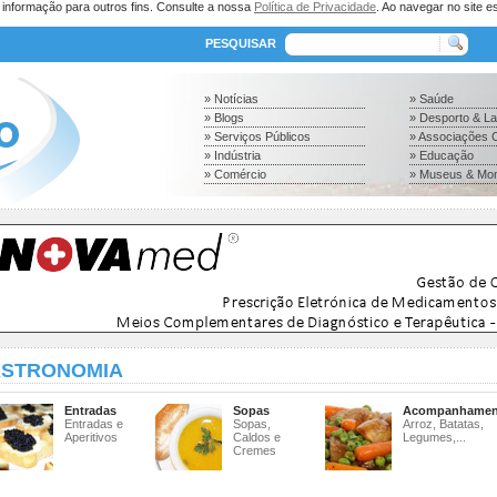
a informação para outros fins. Consulte a nossa
Política de Privacidade
. Ao navegar no site es
PESQUISAR
» Notícias
» Saúde
» Blogs
» Desporto & L
» Serviços Públicos
» Associações C
» Indústria
» Educação
» Comércio
» Museus & Mo
STRONOMIA
Entradas
Sopas
Acompanhamen
Entradas e
Sopas,
Arroz, Batatas,
Aperitivos
Caldos e
Legumes,...
Cremes