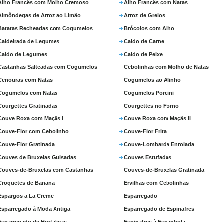
Alho Francês com Molho Cremoso
Alho Francês com Natas
Almôndegas de Arroz ao Limão
Arroz de Grelos
Batatas Recheadas com Cogumelos
Brócolos com Alho
Caldeirada de Legumes
Caldo de Carne
Caldo de Legumes
Caldo de Peixe
Castanhas Salteadas com Cogumelos
Cebolinhas com Molho de Natas
Cenouras com Natas
Cogumelos ao Alinho
Cogumelos com Natas
Cogumelos Porcini
Courgettes Gratinadas
Courgettes no Forno
Couve Roxa com Maçãs I
Couve Roxa com Maçãs II
Couve-Flor com Cebolinho
Couve-Flor Frita
Couve-Flor Gratinada
Couve-Lombarda Enrolada
Couves de Bruxelas Guisadas
Couves Estufadas
Couves-de-Bruxelas com Castanhas
Couves-de-Bruxelas Gratinada
Croquetes de Banana
Ervilhas com Cebolinhas
Espargos a La Creme
Esparregado
Esparregado à Moda Antiga
Esparregado de Espinafres
Esparregado de Hortaliças
Espinafres à Espanhola