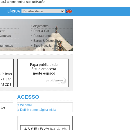
tará a consentir a sua utilização.
LÍNGUA
» Alojamento
azer
» Rent-a-Car
ulturais
» Restaurantes
» Bares & Discotecas
numentos
» Sites Nac. & Inter.
ACESSO
» Webmail
tos
» Definir como página inicial