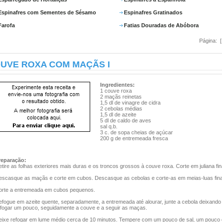
Espinafres com Sementes de Sésamo
Espinafres Gratinados
Farofa
Fatias Douradas de Abóbora
Página: 
UVE ROXA COM MAÇÃS I
Ingredientes:
1 couve roxa
2 maçãs reinetas
1,5 dl de vinagre de cidra
2 cebolas médias
1,5 dl de azeite
5 dl de caldo de aves
sal q.b.
3 c. de sopa cheias de açúcar
200 g de entremeada fresca
reparação:
tire as folhas exteriores mais duras e os troncos grossos à couve roxa. Corte em juliana fin
escasque as maçãs e corte em cubos. Descasque as cebolas e corte-as em meias-luas fin
orte a entremeada em cubos pequenos.
efogue em azeite quente, separadamente, a entremeada até alourar, junte a cebola deixando
efogar um pouco, seguidamente a couve e a seguir as maças.
eixe refogar em lume médio cerca de 10 minutos. Tempere com um pouco de sal, um pouco