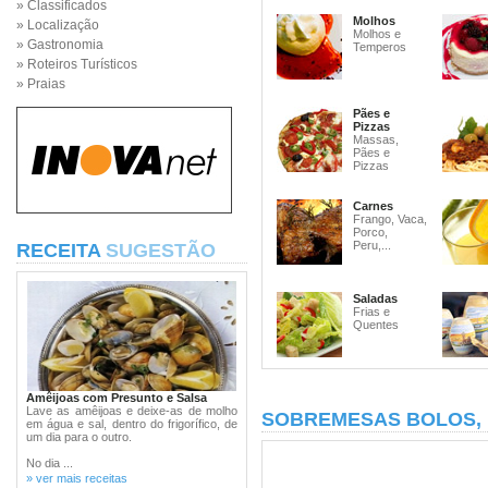
» Classificados
Molhos
» Localização
Molhos e
» Gastronomia
Temperos
» Roteiros Turísticos
» Praias
Pães e
Pizzas
Massas,
Pães e
Pizzas
Carnes
Frango, Vaca,
Porco,
Peru,...
RECEITA
SUGESTÃO
Saladas
Frias e
Quentes
Amêijoas com Presunto e Salsa
Lave as amêijoas e deixe-as de molho
SOBREMESAS BOLOS,
em água e sal, dentro do frigorífico, de
um dia para o outro.
No dia ...
» ver mais receitas