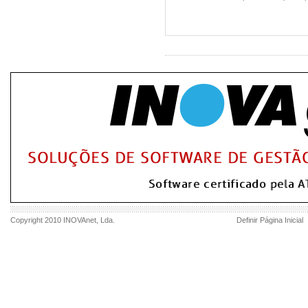
Copyright 2010
INOVAnet
, Lda.
Definir Página Inicial