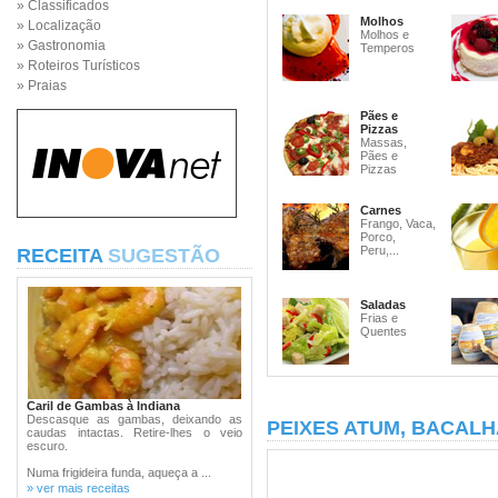
» Classificados
Molhos
» Localização
Molhos e
» Gastronomia
Temperos
» Roteiros Turísticos
» Praias
Pães e
Pizzas
Massas,
Pães e
Pizzas
Carnes
Frango, Vaca,
Porco,
Peru,...
RECEITA
SUGESTÃO
Saladas
Frias e
Quentes
Caril de Gambas à Indiana
Descasque as gambas, deixando as
PEIXES ATUM, BACALH
caudas intactas. Retire-lhes o veio
escuro.
Numa frigideira funda, aqueça a ...
» ver mais receitas