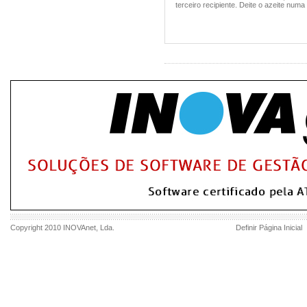
terceiro recipiente. Deite o azeite num
Copyright 2010
INOVAnet
, Lda.
Definir Página Inicial