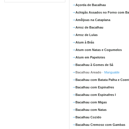
Açorda de Bacalhau
Achigãs Assados no Forno com Ba
Amêijoas na Cataplana
Arroz de Bacalhau
Arroz de Lulas
Atum à Brás
Atum com Natas e Cogumelos
Atum em Papelotes
Bacalhau à Gomes de Sá
Bacalhau Areado
- Mangualde
Bacalhau com Batata Palha e Coen
Bacalhau com Espinafres
Bacalhau com Espinafres I
Bacalhau com Migas
Bacalhau com Natas
Bacalhau Cozido
Bacalhau Cremoso com Gambas