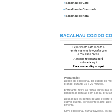
Bacalhau de Caril
Bacalhau de Coentrada
Bacalhau de Natal
BACALHAU COZIDO C
Preparação:
Depois de o bacalhau ter estado de mol
brando, durante 15 a 20 minutos.
Entretanto, retire as folhas duras das
também as batatas com casca, previam
Descasque os dentes de alho e corte-o
estiver quente, acrescente o alho. Deix
pimenta.
Sirva o bacalhau numa travessa, as b