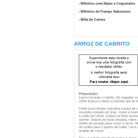
Bifinhos com Natas e Cogumelos
Bifinhos de Frango Saborosos
Bôla de Carnes
ARROZ DE CABRITO
Preparação:
Lave e arranje o cabrito. De seguida, 
vinho branco e deixe a marinar até ao d
Findo esse tempo, transfira a peça de 
toucinho cortado em tiras. Junte a mar
o caldo de carne. Quase no final, arom
quente. Depois de estar assada, retire
molho do assado para cozer o arroz. M
de molho para 3 partes de caldo. Leve ao
acabar de cozer.