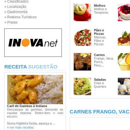
» Classificados
Molhos
» Localização
Molhos e
» Gastronomia
Temperos
» Roteiros Turísticos
» Praias
Pães e
Pizzas
Massas,
Pães e
Pizzas
Carnes
Frango, Vaca,
Porco,
Peru,...
RECEITA
SUGESTÃO
Saladas
Frias e
Quentes
Caril de Gambas à Indiana
Descasque as gambas, deixando as
CARNES FRANGO, VAC
caudas intactas. Retire-lhes o veio
escuro.
Numa frigideira funda, aqueça a ...
» ver mais receitas