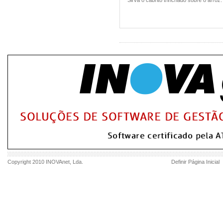
Sirva o cabrito trinchado sobre o arroz.
Copyright 2010
INOVAnet
, Lda.
Definir Página Inicial