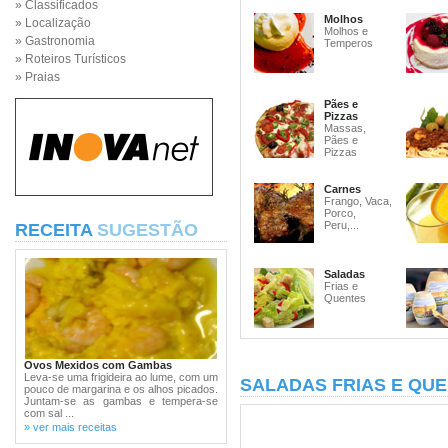
» Classificados
Molhos
» Localização
Molhos e
» Gastronomia
Temperos
» Roteiros Turísticos
» Praias
Pães e
Pizzas
Massas,
Pães e
Pizzas
Carnes
Frango, Vaca,
Porco,
Peru,...
RECEITA
SUGESTÃO
Saladas
Frias e
Quentes
Ovos Mexidos com Gambas
Leva-se uma frigideira ao lume, com um
SALADAS FRIAS E QU
pouco de margarina e os alhos picados.
Juntam-se as gambas e tempera-se
com sal ...
» ver mais receitas