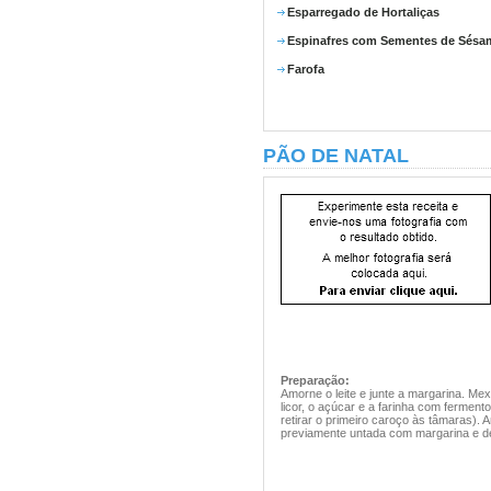
Esparregado de Hortaliças
Espinafres com Sementes de Sésa
Farofa
PÃO DE NATAL
Preparação:
Amorne o leite e junte a margarina. Mex
licor, o açúcar e a farinha com ferment
retirar o primeiro caroço às tâmaras).
previamente untada com margarina e de