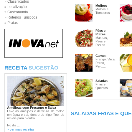
» Classificados
Molhos
» Localização
Molhos e
» Gastronomia
Temperos
» Roteiros Turísticos
» Praias
Pães e
Pizzas
Massas,
Pães e
Pizzas
Carnes
Frango, Vaca,
Porco,
Peru,...
RECEITA
SUGESTÃO
Saladas
Frias e
Quentes
Amêijoas com Presunto e Salsa
Lave as amêijoas e deixe-as de molho
SALADAS FRIAS E QU
em água e sal, dentro do frigorífico, de
um dia para o outro.
No dia ...
» ver mais receitas