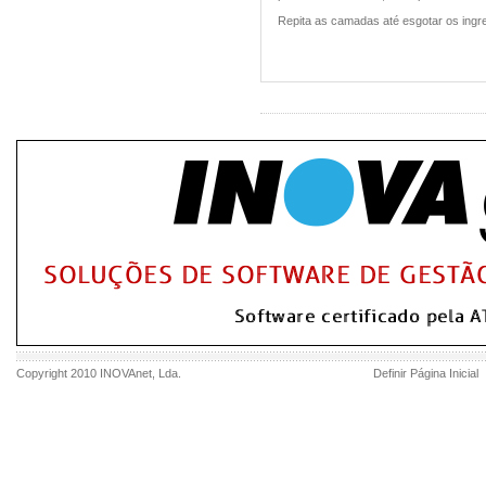
Repita as camadas até esgotar os ing
Copyright 2010
INOVAnet
, Lda.
Definir Página Inicial