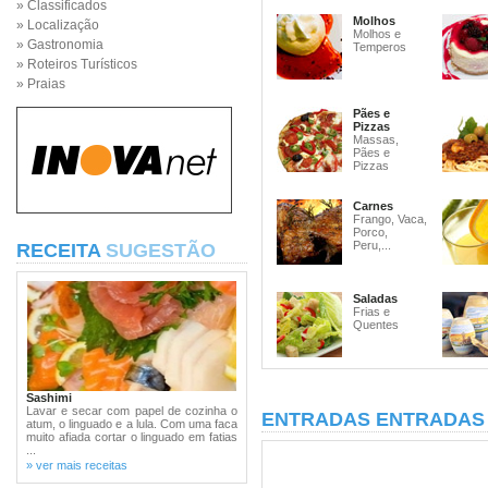
» Classificados
Molhos
» Localização
Molhos e
» Gastronomia
Temperos
» Roteiros Turísticos
» Praias
Pães e
Pizzas
Massas,
Pães e
Pizzas
Carnes
Frango, Vaca,
Porco,
Peru,...
RECEITA
SUGESTÃO
Saladas
Frias e
Quentes
Sashimi
Lavar e secar com papel de cozinha o
ENTRADAS ENTRADAS 
atum, o linguado e a lula. Com uma faca
muito afiada cortar o linguado em fatias
...
» ver mais receitas