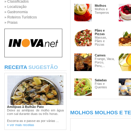
» Classificados
Molhos
» Localização
Molhos e
» Gastronomia
Temperos
» Roteiros Turísticos
» Praias
Pães e
Pizzas
Massas,
Pães e
Pizzas
Carnes
Frango, Vaca,
Porco,
Peru,...
RECEITA
SUGESTÃO
Saladas
Frias e
Quentes
Amêijoas à Bulhão Pato
Deixe as amêijoas de molho em água
MOLHOS MOLHOS E T
com sal durante duas ou três horas.
Escorra-as e passe-as por várias ...
» ver mais receitas