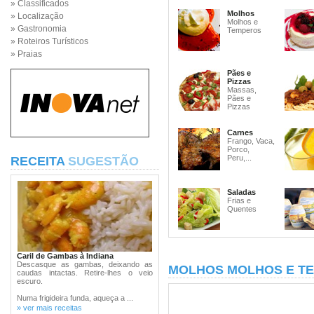
» Classificados
Molhos
» Localização
Molhos e
» Gastronomia
Temperos
» Roteiros Turísticos
» Praias
Pães e
Pizzas
Massas,
Pães e
Pizzas
Carnes
Frango, Vaca,
Porco,
Peru,...
RECEITA
SUGESTÃO
Saladas
Frias e
Quentes
Caril de Gambas à Indiana
Descasque as gambas, deixando as
MOLHOS MOLHOS E T
caudas intactas. Retire-lhes o veio
escuro.
Numa frigideira funda, aqueça a ...
» ver mais receitas