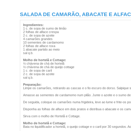
SALADA DE CAMARÃO, ABACATE E ALFA
Ingredientes:
1 c. de sopa de sumo de limão
2 folhas de alface crespa
2 c. de sopa de azeite
4 camarões grandes
10 sementes de cardamomo
2 folhas de alface roxa
1 abacate partido ao meio
sal q.b.
Molho de hortelã e Cottage:
½ chávena de chá de hortelã
½ chávena de chá de queijo cottage
1 c. de sopa de caril
2 c. de sopa de azeite
sal q.b.
Preparação:
Limpe os camarões, retirando as cascas e o fio escuro do dorso. Salpique s
Amasse as sementes de cardamomo num pilão. Junte o azeite e o sumo de 
De seguida, coloque os camarões numa frigideira, leve ao lume e frite-os p
Disponha as folhas de alface em dois pratos e distribua o abacate e os cam
Sirva com o molho de Hortelã e Cottage.
Molho de hortelã e Cottage:
Bata no liquidificador a hortelã, o queijo cottage e o caril por 30 segundos.