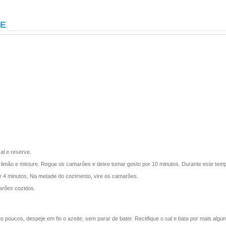
CE
al e reserve.
limão e misture. Regue os camarões e deixe tomar gosto por 10 minutos. Durante este te
or 4 minutos. Na metade do cozimento, vire os camarões.
arões cozidos.
 Aos poucos, despeje em fio o azeite, sem parar de bater. Rectifique o sal e bata por mais alg