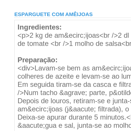
ESPARGUETE COM AMÊIJOAS
Ingredientes:
<p>2 kg de am&ecirc;ijoas<br />2 dl 
de tomate <br />1 molho de salsa<br
Preparação:
<div>Lavam-se bem as am&ecirc;ijo
colheres de azeite e levam-se ao lu
Em seguida tiram-se da casca e filtr
/>Num tacho &agrave; parte, p&otilde;
Depois de louros, retiram-se e junt
am&ecirc;ijoas (j&aacute; filtrada), 
Deixa-se apurar durante 5 minutos.
&aacute;gua e sal, junta-se ao molho