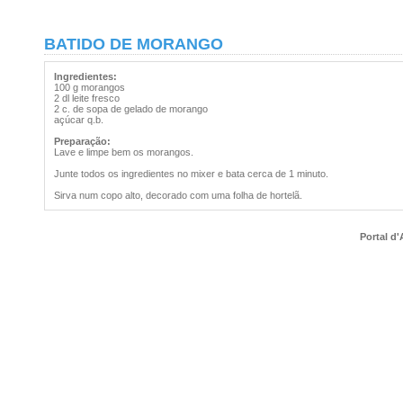
BATIDO DE MORANGO
Ingredientes:
100 g morangos
2 dl leite fresco
2 c. de sopa de gelado de morango
açúcar q.b.
Preparação:
Lave e limpe bem os morangos.
Junte todos os ingredientes no mixer e bata cerca de 1 minuto.
Sirva num copo alto, decorado com uma folha de hortelã.
Portal d'