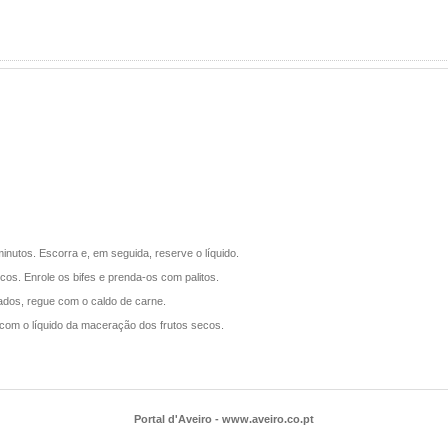
nutos. Escorra e, em seguida, reserve o líquido.
os. Enrole os bifes e prenda-os com palitos.
rados, regue com o caldo de carne.
 com o líquido da maceração dos frutos secos.
Portal d'Aveiro - www.aveiro.co.pt