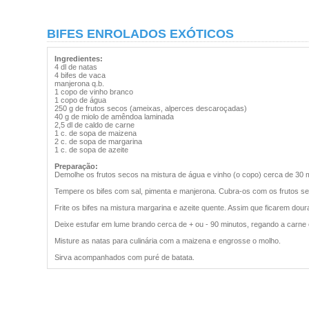
BIFES ENROLADOS EXÓTICOS
Ingredientes:
4 dl de natas
4 bifes de vaca
manjerona q.b.
1 copo de vinho branco
1 copo de água
250 g de frutos secos (ameixas, alperces descaroçadas)
40 g de miolo de amêndoa laminada
2,5 dl de caldo de carne
1 c. de sopa de maizena
2 c. de sopa de margarina
1 c. de sopa de azeite
Preparação:
Demolhe os frutos secos na mistura de água e vinho (o copo) cerca de 30 mi
Tempere os bifes com sal, pimenta e manjerona. Cubra-os com os frutos sec
Frite os bifes na mistura margarina e azeite quente. Assim que ficarem dou
Deixe estufar em lume brando cerca de + ou - 90 minutos, regando a carne
Misture as natas para culinária com a maizena e engrosse o molho.
Sirva acompanhados com puré de batata.