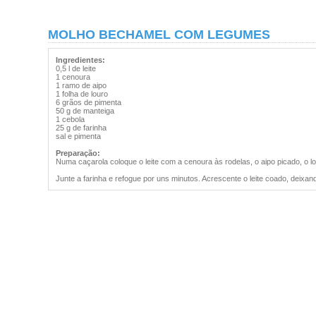
MOLHO BECHAMEL COM LEGUMES
Ingredientes:
0,5 l de leite
1 cenoura
1 ramo de aipo
1 folha de louro
6 grãos de pimenta
50 g de manteiga
1 cebola
25 g de farinha
sal e pimenta
Preparação:
Numa caçarola coloque o leite com a cenoura às rodelas, o aipo picado, o lou
Junte a farinha e refogue por uns minutos. Acrescente o leite coado, deix