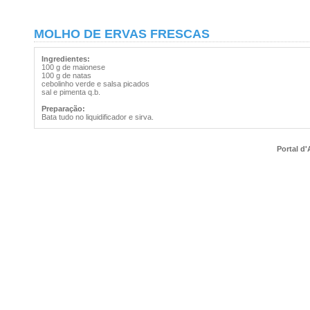
MOLHO DE ERVAS FRESCAS
Ingredientes:
100 g de maionese
100 g de natas
cebolinho verde e salsa picados
sal e pimenta q.b.
Preparação:
Bata tudo no liquidificador e sirva.
Portal d'