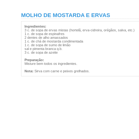
MOLHO DE MOSTARDA E ERVAS
Ingredientes:
3 c. de sopa de ervas mistas (hortelã, erva-cidreira, orégãos, salva, etc.)
1 c. de sopa de espinafres
2 dentes de alho amassados
1 c. de chá de mostarda condimentada
1 c. de sopa de sumo de limão
sal e pimenta branca q.b.
3 c. de sopa de azeite
Preparação:
Misture bem todos os ingredientes.
Nota:
Sirva com carne e peixes grelhados.