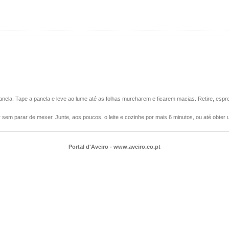
ela. Tape a panela e leve ao lume até as folhas murcharem e ficarem macias. Retire, esprem
 sem parar de mexer. Junte, aos poucos, o leite e cozinhe por mais 6 minutos, ou até obter 
Portal d'Aveiro - www.aveiro.co.pt