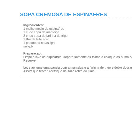
SOPA CREMOSA DE ESPINAFRES
Ingredientes:
1 molhe médio de espinafres
1 c. de sopa de manteiga
2 c, de sopa de farinha de trigo
1 litro de leite agro
1 pacote de natas light
sal q.b.
Preparação:
Limpe e lave os espinafres, separe somente as folhas e coloque-as numa pan
Reserve.
Leve ao lume uma panela com a manteiga e a farinha de trigo e deixe dourar
Assim que ferver, rectifique de sal e retire do lume.