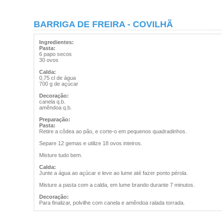
BARRIGA DE FREIRA - COVILHÃ
Ingredientes:
Pasta:
6 papo secos
30 ovos
Calda:
0,75 cl de água
700 g de açúcar
Decoração:
canela q.b.
amêndoa q.b.
Preparação:
Pasta:
Retire a côdea ao pão, e corte-o em pequenos quadradinhos.
Separe 12 gemas e utilize 18 ovos inteiros.
Misture tudo bem.
Calda:
Junte a água ao açúcar e leve ao lume até fazer ponto pérola.
Misture a pasta com a calda, em lume brando durante 7 minutos.
Decoração:
Para finalizar, polvilhe com canela e amêndoa ralada torrada.