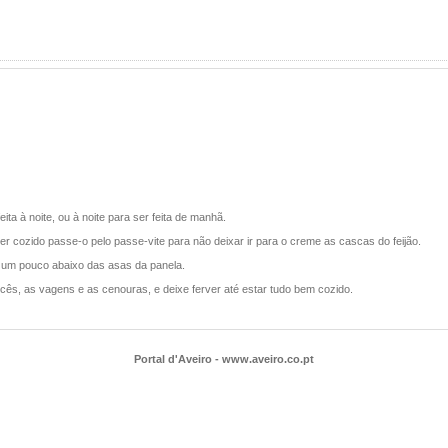
ta à noite, ou à noite para ser feita de manhã.
 cozido passe-o pelo passe-vite para não deixar ir para o creme as cascas do feijão.
r um pouco abaixo das asas da panela.
ancês, as vagens e as cenouras, e deixe ferver até estar tudo bem cozido.
Portal d'Aveiro - www.aveiro.co.pt