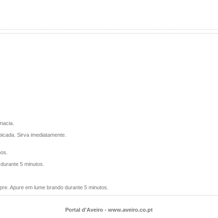
macia.
icada. Sirva imediatamente.
hos.
 durante 5 minutos.
pre. Apure em lume brando durante 5 minutos.
Portal d'Aveiro - www.aveiro.co.pt