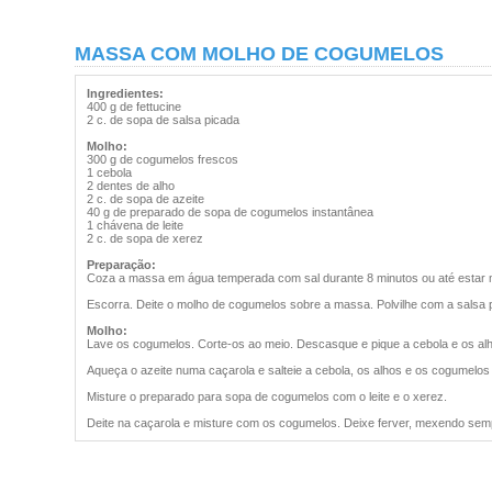
MASSA COM MOLHO DE COGUMELOS
Ingredientes:
400 g de fettucine
2 c. de sopa de salsa picada
Molho:
300 g de cogumelos frescos
1 cebola
2 dentes de alho
2 c. de sopa de azeite
40 g de preparado de sopa de cogumelos instantânea
1 chávena de leite
2 c. de sopa de xerez
Preparação:
Coza a massa em água temperada com sal durante 8 minutos ou até estar 
Escorra. Deite o molho de cogumelos sobre a massa. Polvilhe com a salsa p
Molho:
Lave os cogumelos. Corte-os ao meio. Descasque e pique a cebola e os al
Aqueça o azeite numa caçarola e salteie a cebola, os alhos e os cogumelos
Misture o preparado para sopa de cogumelos com o leite e o xerez.
Deite na caçarola e misture com os cogumelos. Deixe ferver, mexendo sem