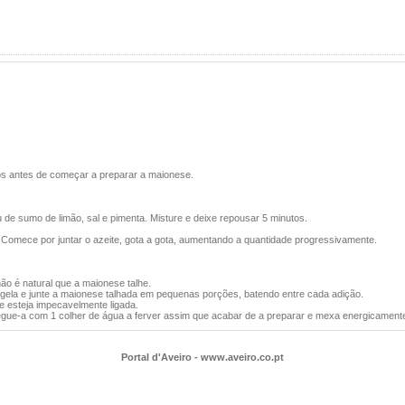
os antes de começar a preparar a maionese.
 de sumo de limão, sal e pimenta. Misture e deixe repousar 5 minutos.
 Comece por juntar o azeite, gota a gota, aumentando a quantidade progressivamente.
ão é natural que a maionese talhe.
tigela e junte a maionese talhada em pequenas porções, batendo entre cada adição.
e esteja impecavelmente ligada.
 regue-a com 1 colher de água a ferver assim que acabar de a preparar e mexa energicament
Portal d'Aveiro - www.aveiro.co.pt