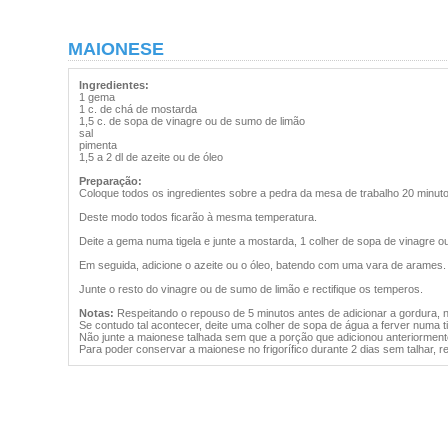
MAIONESE
Ingredientes:
1 gema
1 c. de chá de mostarda
1,5 c. de sopa de vinagre ou de sumo de limão
sal
pimenta
1,5 a 2 dl de azeite ou de óleo
Preparação:
Coloque todos os ingredientes sobre a pedra da mesa de trabalho 20 minut
Deste modo todos ficarão à mesma temperatura.
Deite a gema numa tigela e junte a mostarda, 1 colher de sopa de vinagre ou
Em seguida, adicione o azeite ou o óleo, batendo com uma vara de arames.
Junte o resto do vinagre ou de sumo de limão e rectifique os temperos.
Notas:
Respeitando o repouso de 5 minutos antes de adicionar a gordura, n
Se contudo tal acontecer, deite uma colher de sopa de água a ferver numa 
Não junte a maionese talhada sem que a porção que adicionou anteriorment
Para poder conservar a maionese no frigorífico durante 2 dias sem talhar,