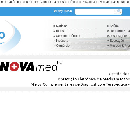
a informação para outros fins. Consulte a nossa
Política de Privacidade
. Ao navegar no site es
PESQUISAR
» Notícias
» Saúde
» Blogs
» Desporto & L
» Serviços Públicos
» Associações C
» Indústria
» Educação
» Comércio
» Museus & Mo