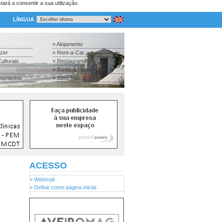
tará a consentir a sua utilização.
LÍNGUA
» Alojamento
azer
» Rent-a-Car
ulturais
» Restaurantes
» Bares & Discotecas
numentos
» Sites Nac. & Inter.
ACESSO
» Webmail
» Definir como página inicial