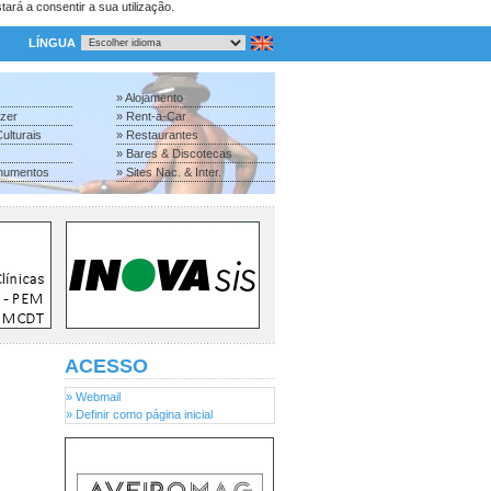
tará a consentir a sua utilização.
LÍNGUA
» Alojamento
azer
» Rent-a-Car
ulturais
» Restaurantes
» Bares & Discotecas
numentos
» Sites Nac. & Inter.
ACESSO
» Webmail
» Definir como página inicial