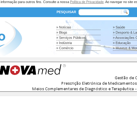
a informação para outros fins. Consulte a nossa
Política de Privacidade
. Ao navegar no site es
PESQUISAR
» Notícias
» Saúde
» Blogs
» Desporto & L
» Serviços Públicos
» Associações C
» Indústria
» Educação
» Comércio
» Museus & Mo