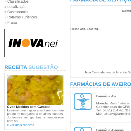
» Classificados
» Localização
Domin
» Gastronomia
» Roteiros Turísticos
» Praias
Please wait. Loading....
RECEITA
SUGESTÃO
Rua Combatentes de Grande Guer
FARMÁCIAS DE AVEIR
Farmácia Ala
Morada:
Rua Cristovão 
Ovos Mexidos com Gambas
Coordenadas de GPS:
Leva-se uma frigideira ao lume, com um
Tel:
(+351) 234 423 314
pouco de margarina e os alhos picados.
Mail:
ala.avr@farmalink.
Juntam-se as gambas e tempera-se
com sal ...
» ver mais receitas
Farmácia Alagoas