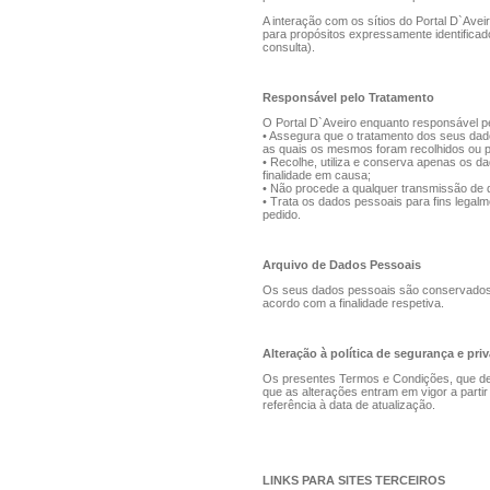
A interação com os sítios do Portal D`Avei
para propósitos expressamente identificad
consulta).
Responsável pelo Tratamento
O Portal D`Aveiro enquanto responsável p
• Assegura que o tratamento dos seus dad
as quais os mesmos foram recolhidos ou p
• Recolhe, utiliza e conserva apenas os d
finalidade em causa;
• Não procede a qualquer transmissão de d
• Trata os dados pessoais para fins legal
pedido.
Arquivo de Dados Pessoais
Os seus dados pessoais são conservados p
acordo com a finalidade respetiva.
Alteração à política de segurança e pri
Os presentes Termos e Condições, que dev
que as alterações entram em vigor a parti
referência à data de atualização.
LINKS PARA SITES TERCEIROS