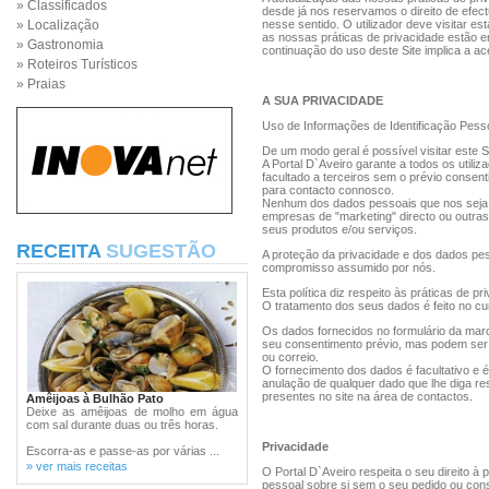
» Classificados
desde já nos reservamos o direito de efec
» Localização
nesse sentido. O utilizador deve visitar es
as nossas práticas de privacidade estão em
» Gastronomia
continuação do uso deste Site implica a a
» Roteiros Turísticos
» Praias
A SUA PRIVACIDADE
Uso de Informações de Identificação Pess
De um modo geral é possível visitar este S
A Portal D`Aveiro garante a todos os utili
facultado a terceiros sem o prévio consenti
para contacto connosco.
Nenhum dos dados pessoais que nos seja co
empresas de "marketing" directo ou outras 
seus produtos e/ou serviços.
RECEITA
SUGESTÃO
A proteção da privacidade e dos dados pes
compromisso assumido por nós.
Esta política diz respeito às práticas de pr
O tratamento dos seus dados é feito no c
Os dados fornecidos no formulário da marc
seu consentimento prévio, mas podem ser 
ou correio.
O fornecimento dos dados é facultativo e é 
anulação de qualquer dado que lhe diga re
presentes no site na área de contactos.
Amêijoas à Bulhão Pato
Deixe as amêijoas de molho em água
com sal durante duas ou três horas.
Privacidade
Escorra-as e passe-as por várias ...
» ver mais receitas
O Portal D`Aveiro respeita o seu direito à 
pessoal sobre si sem o seu pedido ou cons