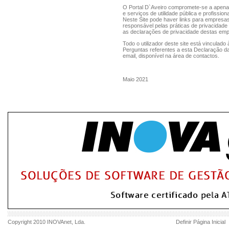
O Portal D`Aveiro compromete-se a apenas 
e serviços de utilidade pública e profissiona
Neste Site pode haver links para empresa
responsável pelas práticas de privacidade
as declarações de privacidade destas empr
Todo o utilizador deste site está vinculad
Perguntas referentes a esta Declaração da
email, disponível na área de contactos.
Maio 2021
Copyright 2010
INOVAnet
, Lda.
Definir Página Inicial