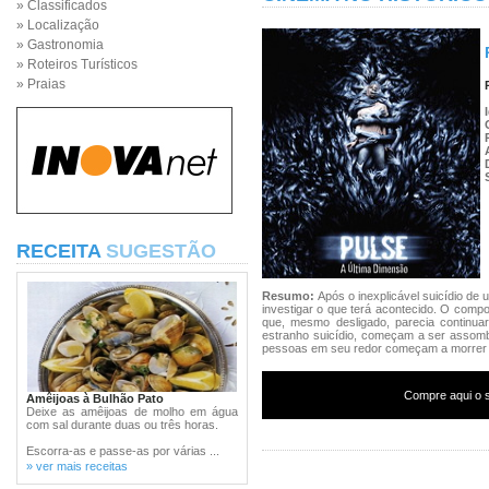
» Classificados
» Localização
» Gastronomia
» Roteiros Turísticos
» Praias
RECEITA
SUGESTÃO
Resumo:
Após o inexplicável suicídio de 
investigar o que terá acontecido. O comp
que, mesmo desligado, parecia continua
estranho suicídio, começam a ser assom
pessoas em seu redor começam a morrer d
Compre aqui o s
Amêijoas à Bulhão Pato
Deixe as amêijoas de molho em água
com sal durante duas ou três horas.
Escorra-as e passe-as por várias ...
» ver mais receitas