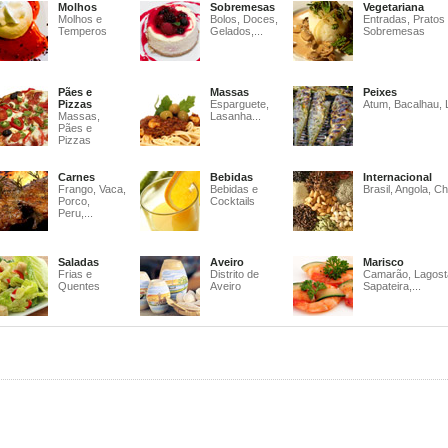
Molhos
Sobremesas
Vegetariana
Molhos e
Bolos, Doces,
Entradas, Pratos
Temperos
Gelados,...
Sobremesas
Pães e
Massas
Peixes
Pizzas
Esparguete,
Atum, Bacalhau, 
Massas,
Lasanha...
Pães e
Pizzas
Carnes
Bebidas
Internacional
Frango, Vaca,
Bebidas e
Brasil, Angola, Ch
Porco,
Cocktails
Peru,...
Saladas
Aveiro
Marisco
Frias e
Distrito de
Camarão, Lagost
Quentes
Aveiro
Sapateira,...