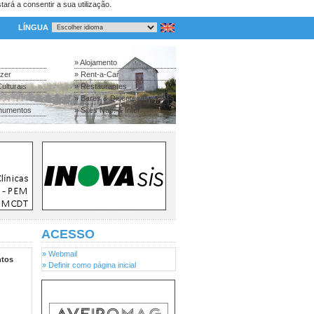
tará a consentir a sua utilização.
LÍNGUA
» Alojamento
azer
» Rent-a-Car
ulturais
» Restaurantes
» Bares & Discotecas
numentos
» Sites Nac. & Inter.
ACESSO
» Webmail
tos
» Definir como página inicial