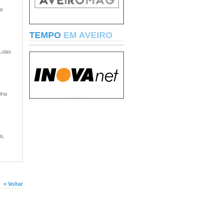
 e
TEMPO
EM AVEIRO
Lulas
ina
a,
« Voltar