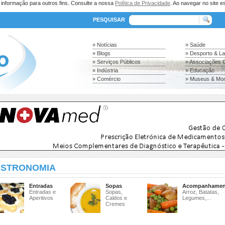
a informação para outros fins. Consulte a nossa
Política de Privacidade
. Ao navegar no site es
PESQUISAR
» Notícias
» Saúde
» Blogs
» Desporto & L
» Serviços Públicos
» Associações C
» Indústria
» Educação
» Comércio
» Museus & Mo
STRONOMIA
Entradas
Sopas
Acompanhamen
Entradas e
Sopas,
Arroz, Batatas,
Aperitivos
Caldos e
Legumes,...
Cremes